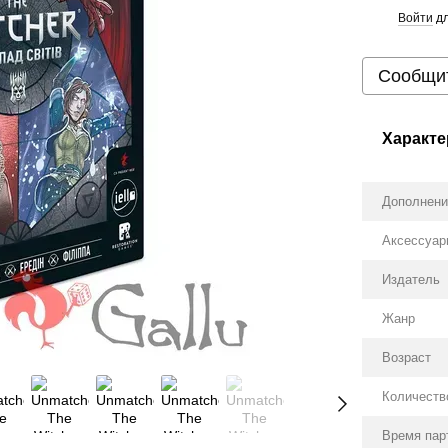
Войти
дл
%
Сообщит
Характе
Дополнен
Аксессуа
Издатель
Жанр
Возраст
Количеств
Время пар