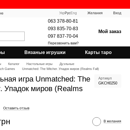
Укр
Рус
Eng
Желания
Вход
ие
063 378-80-81
093 835-70-83
Мой заказ
097 837-70-04
Перезвонить вам?
ры
Вязаные игрушки
Карты таро
ы
Каталог
Настольные игры
Дуэльные
ach Games
Unmatched: The Witcher. Упадок миров (Realms Fall)
ьная игра Unmatched: The
Артикул
GKCH0250
r. Упадок миров (Realms
Оставить отзыв
грн
В желания