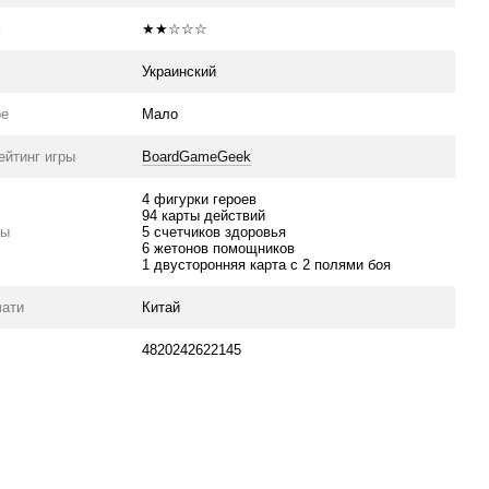
ь
★★☆☆☆
Украинский
ре
Мало
ейтинг игры
BoardGameGeek
4 фигурки героев
94 карты действий
ры
5 счетчиков здоровья
6 жетонов помощников
1 двусторонняя карта с 2 полями боя
чати
Китай
4820242622145