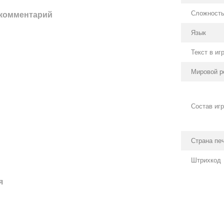
Сложност
 комментарий
Язык
Текст в иг
Мировой р
Состав иг
Страна пе
Штрихкод
я