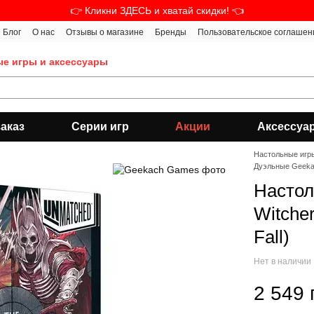
👉 Кликни ЗДЕСЬ и хватай скидки! 👈
Блог
О нас
Отзывы о магазине
Бренды
Пользовательское соглашен
ые игры и аксессуары
аказ
Серии игр
Акции
Аксессуа
Настольные игр
Дуэльные Geek
Настол
Witche
Fall)
Нет в наличии
2 549 