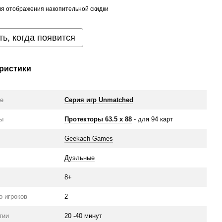
я отображения накопительной скидки
ь, когда появится
ристики
ие
Серия игр Unmatched
ры
Протекторы 63.5 х 88
- для 94 карт
Geekach Games
Дуэльные
8+
о игроков
2
тии
20 -40 минут