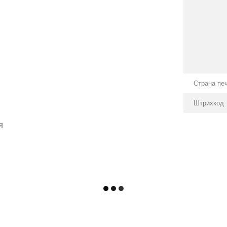
Страна пе
Штрихкод
я