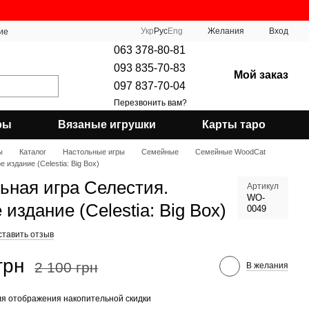
Укр
Рус
Eng
Желания
Вход
ие
063 378-80-81
093 835-70-83
Мой заказ
097 837-70-04
Перезвонить вам?
ры
Вязаные игрушки
Карты таро
ы
Каталог
Настольные игры
Семейные
Семейные WoodCat
 издание (Celestia: Big Box)
ьная игра Селестия.
Артикул
WO-
издание (Celestia: Big Box)
0049
ставить отзыв
грн
2 100 грн
В желания
я отображения накопительной скидки