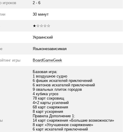
о игроков
2 - 6
тии
30 минут
ь
★☆☆☆☆
Украинский
ре
Языконезависимая
ейтинг игры
BoardGameGeek
Базовая игра:
1 воздушное судно
6 фишек искателей приключений
6 жетонов искателей приключений
9 овальных плиток городов
4 кубика угроз
78 карт сокровищ
4×2 карты усилений
68 карт снаряжения
8 карт ускорения
Правила Дополнение 1:
ры
14 карт снаряжения «Большие возможности»
8 карт «Улучшенное снаряжение»
6 карт искателей приключений