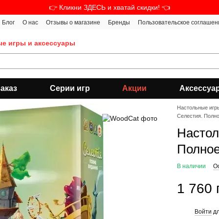
👉 Кликни ЗДЕСЬ и хватай скидки! 👈
Блог
О нас
Отзывы о магазине
Бренды
Пользовательское соглашен
ые игры и аксессуары
аказ
Серии игр
Акции
Аксессуа
Настольные игр
Селестия. Полное
Настол
Полное 
В наличии
О
1 760 
Войти
дл
%