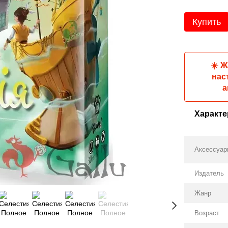
Купить
☀️ 
нас
а
Характе
Аксессуа
Издатель
Жанр
Возраст