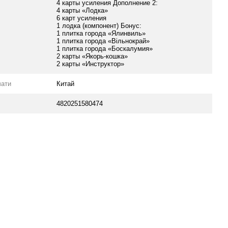
4 карты усиления Дополнение 2:
4 карты «Лодка»
6 карт усиления
1 лодка (компонент) Бонус:
1 плитка города «Ялинвиль»
1 плитка города «Вільнокрай»
1 плитка города «Боскалумия»
2 карты «Якорь-кошка»
2 карты «Инструктор»
чати
Китай
4820251580474