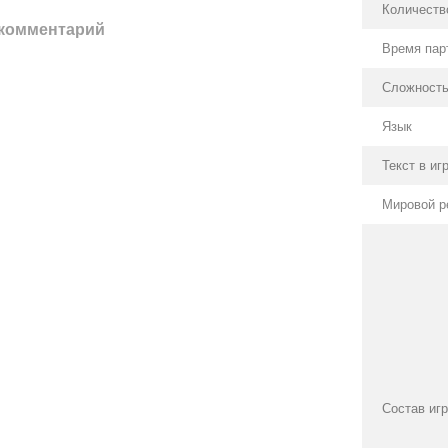
Количеств
 комментарий
Время пар
Сложност
Язык
Текст в иг
Мировой р
Состав иг