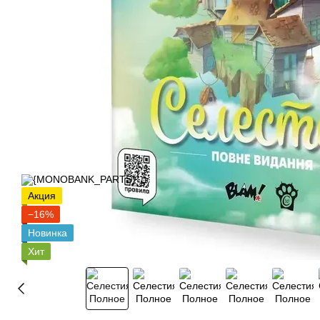
Акция
−16%
Новинка
Хит