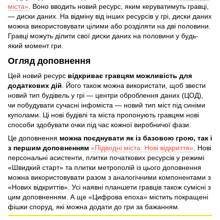
міста»
. Воно вводить новий ресурс, яким керуватимуть гравці,
— диски даних. На відміну від інших ресурсів у грі, диски даних
можна використовувати цілими або розділяти на дві половини.
Гравці можуть ділити свої диски даних на половини у будь-
який момент гри.
Огляд доповнення
Цей новий ресурс
відкриває гравцям можливість для
додаткових дій
. Його також можна використати, щоб звести
новий тип будівель у грі — центри оброблення даних (ЦОД),
чи побудувати сучасні інфоміста — новий тип міст під синіми
куполами. Ці нові будівлі та міста пропонують гравцям нові
способи здобувати очки під час кожної виробничої фази.
Це доповнення
можна поєднувати як із базовою грою, так і
з першим доповненням
«Підводні міста: Нові відкриття»
. Нові
персональні асистенти, плитки початкових ресурсів у режимі
«Швидкий старт» та плитки метрополій із цього доповнення
можна використовувати разом з аналогічними компонентами з
«Нових відкриттів». Усі наявні планшети гравців також сумісні з
цим доповненням. А ще «Цифрова епоха» містить покращені
фішки споруд, які можна додати до гри за бажанням.