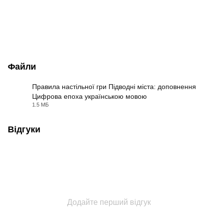
Файли
Правила настільної гри Підводні міста: доповнення
Цифрова епоха українською мовою
PDF
1.5 МБ
Відгуки
Додайте перший відгук