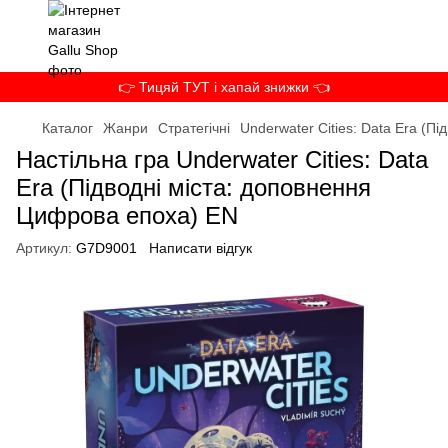
👉 Тицяй ТУТ і хапай знижки 👈
Каталог
Жанри
Стратегічні
Underwater Cities: Data Era (П
Настільна гра Underwater Cities: Data
Era (Підводні міста: доповнення
Цифрова епоха) EN
Артикул:
G7D9001
Написати відгук