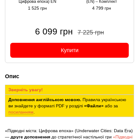
Цифрова епоха) EN
(EN) – Комплект
1 525 грн
4 799 грн
6 099 грн
7 225 грн
Купити
Опис
Зверніть увагу!
Доповнення англійською мовою.
Правила українською
ви знайдете у форматі PDF у розділі
«Файли»
або за
посиланням
.
«Підводні міста: Цифрова епоха» (Underwater Cities: Data Era)
—
друге доповнення
до стратегічної настільної гри
«Підводні