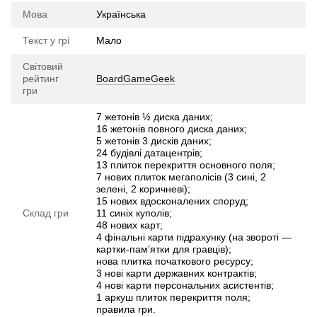
Мова
Українська
Текст у грі
Мало
Світовий
рейтинг
BoardGameGeek
гри
7 жетонів ½ диска даних;
16 жетонів повного диска даних;
5 жетонів 3 дисків даних;
24 будівлі датацентрів;
13 плиток перекриття основного поля;
7 нових плиток мегаполісів (3 сині, 2
зелені, 2 коричневі);
15 нових вдосконалених споруд;
Склад гри
11 синіх куполів;
48 нових карт;
4 фінальні карти підрахунку (на звороті —
картки-пам’ятки для гравців);
нова плитка початкового ресурсу;
3 нові карти державних контрактів;
4 нові карти персональних асистентів;
1 аркуш плиток перекриття поля;
правила гри.