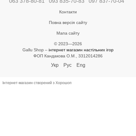
063 378-80-81
093 835-70-83
097 837-70-04
Контакти
Повна версія сайту
Мапа сайту
© 2023—2026
Gallu Shop –
інтернет магазин настільних ігор
ФОП Кандакова О.М., 3312014286
Укр
Рус
Eng
Інтернет-магазин створений з Хорошоп