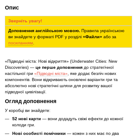
Опис
Зверніть увагу!
Доповнення англійською мовою.
Правила українською
ви знайдете у форматі PDF у розділі
«Файли»
або за
посиланням
.
«Підводні міста: Нові відкриття» (Underwater Cities: New
Discoveries) —
це перше доповнення
до стратегічної
настільної гри
«Підводні міста»
, яке додає безліч нових
компонентів. Вони відкривають оновлені варіанти гри та
абсолютно нові стратегічні шляхи для розвитку вашої
підводної цивілізації.
Огляд доповнення
У коробці ви знайдете:
52 нові карти
— вони додадуть свіжі ефекти до кожної
колоди гри.
Нові особисті помічники
— кожен з них має по два