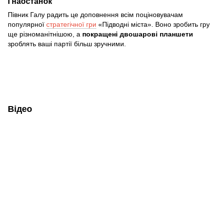
І наостанок
Півник Галу радить це доповнення всім поціновувачам
популярної
стратегічної гри
«Підводні міста». Воно зробить гру
ще різноманітнішою, а
покращені двошарові планшети
зроблять ваші партії більш зручними.
Відео