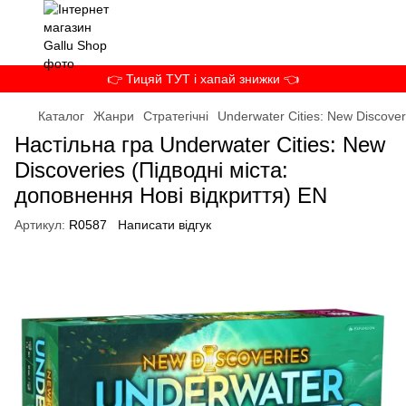
👉 Тицяй ТУТ і хапай знижки 👈
Каталог
Жанри
Стратегічні
Underwater Cities: New Discover
Настільна гра Underwater Cities: New
Discoveries (Підводні міста:
доповнення Нові відкриття) EN
Артикул:
R0587
Написати відгук