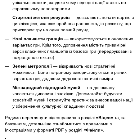
унікальні ефекти, завдяки чому підводні нації стають по-
справжньому неповторними.
Стартові жетони ресурсів
— дозволяють почати партію з
цивілізацією, яка вже пройшла ранню стадію розвитку, що
прискорює гру на один повний раунд.
Нові планшети гравців
— використовуються в оновлених
варіантах гри. Крім того, доповнення містить тривимірні
версії класичних планшетів із базової гри (передруковані з
покращеною якістю).
Зелені метрополії
— відкривають нові стратегічні
можливості. Вони по-різному використовуються в різних
варіантах гри, додаючи додаткові тактичні виміри.
Міжнародний підводний музей
— на дні океану
ховаються дивовижні знахідки. Допомагайте будувати
всесвітній музей і отримуйте престиж за внесок вашої нації
у збереження культурної спадщини людства!
Радимо переглянути відеоправила в розділі
«Відео»
та, за
бажанням, детальніше ознайомитися з правилами з
ілюстраціями у форматі PDF у розділі
«Файли»
.