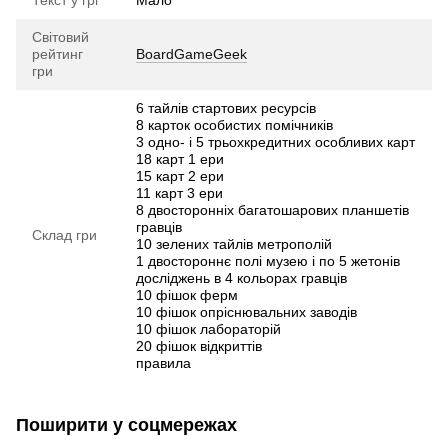
Світовий
рейтинг
BoardGameGeek
гри
6 тайлів стартових ресурсів
8 карток особистих помічників
3 одно- і 5 трьохкредитних особливих карт
18 карт 1 ери
15 карт 2 ери
11 карт 3 ери
8 двосторонніх багатошарових планшетів
гравців
Склад гри
10 зелених тайлів метрополій
1 двостороннє полі музею і по 5 жетонів
досліджень в 4 кольорах гравців
10 фішок ферм
10 фішок опріснювальних заводів
10 фішок лабораторій
20 фішок відкриттів
правила
Поширити у соцмережах