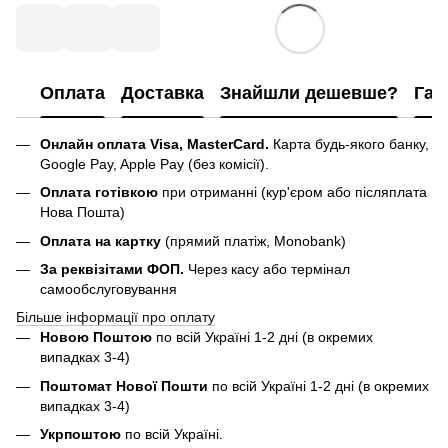
Оплата
Доставка
Знайшли дешевше?
Гар
Онлайн оплата Visa, MasterCard.
Карта будь-якого банку,
Google Pay, Apple Pay (без комісії).
Оплата готівкою
при отриманні (кур'єром або післяплата
Нова Пошта)
Оплата на картку
(прямий платіж, Monobank)
За реквізітами ФОП.
Через касу або термінал
самообслуговування
Більше інформації про оплату
Новою Поштою
по всій Україні 1-2 дні (в окремих
випадках 3-4)
Поштомат Нової Пошти
по всій Україні 1-2 дні (в окремих
випадках 3-4)
Укрпоштою
по всій Україні.