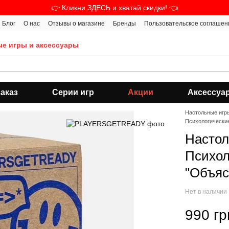
👉 Кликни ЗДЕСЬ и хватай скидки! 👈
Блог
О нас
Отзывы о магазине
Бренды
Пользовательское соглашен
ые игры и аксессуары
аказ
Серии игр
Акции
Аксессуа
Настольные игр
Психологическ
Настол
Психол
"Объяс
Нет в наличии
990 гр