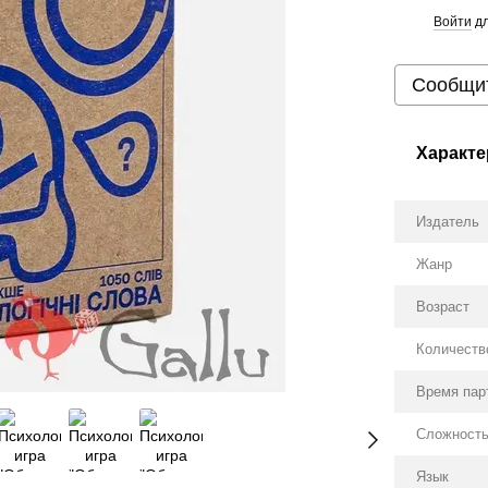
Войти
дл
%
Сообщит
Характе
Издатель
Жанр
Возраст
Количеств
Время пар
Сложност
Язык