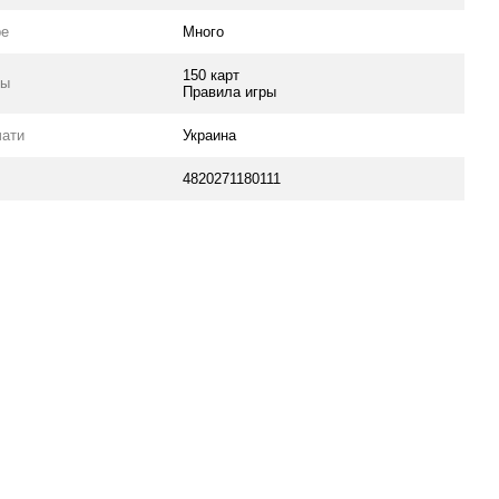
ре
Много
150 карт
ры
Правила игры
чати
Украина
4820271180111