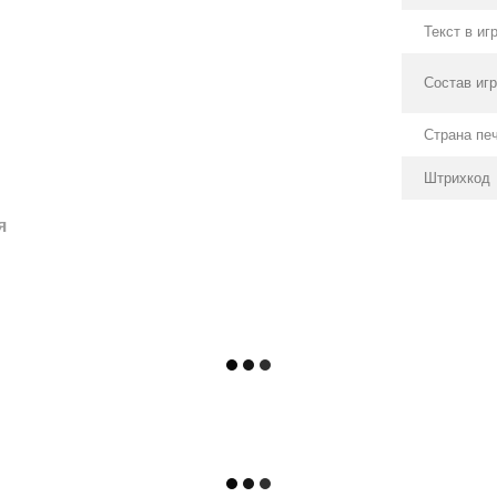
Текст в иг
Состав иг
Страна пе
Штрихкод
я