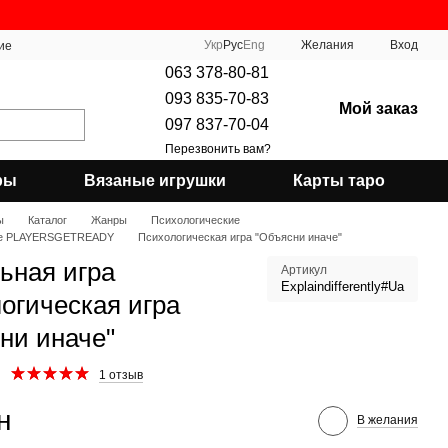
Укр
Рус
Eng
Желания
Вход
ие
063 378-80-81
093 835-70-83
Мой заказ
097 837-70-04
Перезвонить вам?
ры
Вязаные игрушки
Карты таро
ы
Каталог
Жанры
Психологические
ие PLAYERSGETREADY
Психологическая игра "Объясни иначе"
ьная игра
Артикул
Explaindifferently#Ua
огическая игра
ни иначе"
1 отзыв
н
В желания