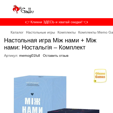
👉 Кликни ЗДЕСЬ и хватай скидки! 👈
Каталог
Настольные игры
Комплекты
Комплекты Memo G
Настольная игра Між нами + Між
нами: Ностальгія – Комплект
Артикул:
memog01full
Оставить отзыв