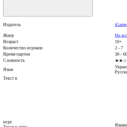
Издатель
iGame
Жанр
На ас
Возраст
10+
Количество игроков
2 - 7
Время партии
30 - 6
Сложность
★★☆
Украи
Язык
Русск
Текст в
игре
Языко
Текст в игре