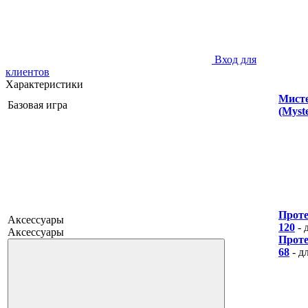
Вход для
клиентов
Характеристики
Мист
Базовая игра
(Myst
Проте
Аксессуары
120
- 
Аксессуары
Проте
68
- д