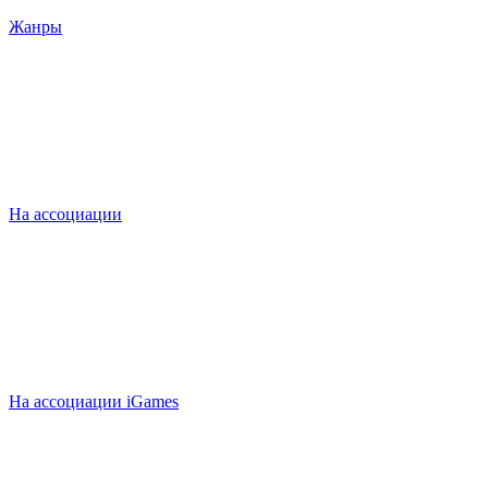
Жанры
На ассоциации
На ассоциации iGames