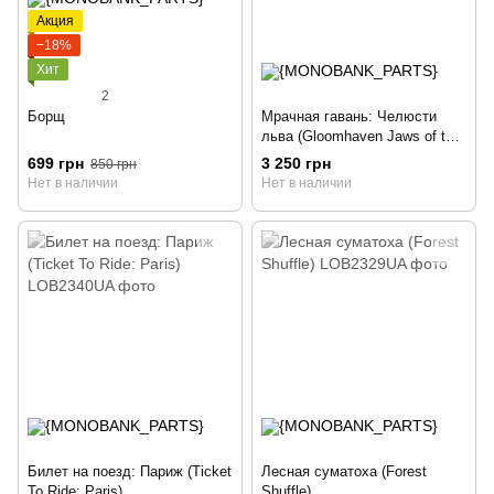
Акция
−18%
Хит
2
Борщ
Мрачная гавань: Челюсти
льва (Gloomhaven Jaws of the
Lion)
699 грн
3 250 грн
850 грн
Нет в наличии
Нет в наличии
Билет на поезд: Париж (Ticket
Лесная суматоха (Forest
To Ride: Paris)
Shuffle)