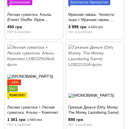
Дополнение
Бесплатно Укрпоштою
Лесная суматоха. Альпы
Мрачная гавань. Челюсти
(Forest Shuffle: Alpine
льва + Мрачная гавань.
Expansion)
Пуговицы и насекомые +
450 грн
3 999 грн
4 650 грн
съемные наклейки для игры
Нет в наличии
Нет в наличии
Мрачная гавань: Челюсти
льва – Комплект
−18%
Хит
Комплект
Лесная суматоха + Лесная
Грязные Деньги (Dirty Money:
суматоха: Альпы – Комплект
The Money Laundering Game)
1 361 грн
890 грн
1 660 грн
Нет в наличии
Нет в наличии