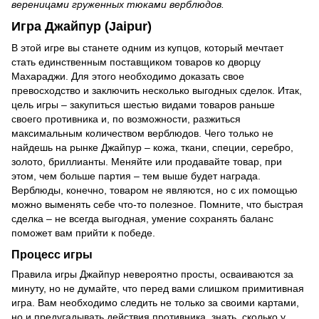
вереницами груженных тюками верблюдов.
Игра Джайпур (Jaipur)
В этой игре вы станете одним из купцов, который мечтает
стать единственным поставщиком товаров ко дворцу
Махараджи. Для этого необходимо доказать свое
превосходство и заключить несколько выгодных сделок. Итак,
цель игры – закупиться шестью видами товаров раньше
своего противника и, по возможности, разжиться
максимальным количеством верблюдов. Чего только не
найдешь на рынке Джайпур – кожа, ткани, специи, серебро,
золото, бриллианты. Меняйте или продавайте товар, при
этом, чем больше партия – тем выше будет награда.
Верблюды, конечно, товаром не являются, но с их помощью
можно выменять себе что-то полезное. Помните, что быстрая
сделка – не всегда выгодная, умение сохранять баланс
поможет вам прийти к победе.
Процесс игры
Правила игры Джайпур невероятно просты, осваиваются за
минуту, но не думайте, что перед вами слишком примитивная
игра. Вам необходимо следить не только за своими картами,
но и предугадывать действия противника, знать, сколько у