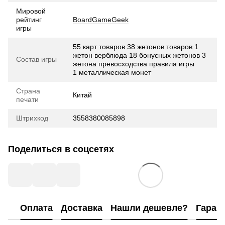
Мировой
рейтинг
BoardGameGeek
игры
55 карт товаров 38 жетонов товаров 1
жетон верблюда 18 бонусных жетонов 3
Состав игры
жетона превосходства правила игры
1 металлическая монет
Страна
Китай
печати
Штрихкод
3558380085898
Поделиться в соцсетях
Оплата
Доставка
Нашли дешевле?
Гаран