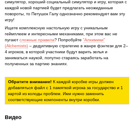
симулятор, хороший социальный симулятор и игру, которая с
каждой новой партией будет предлагать неожиданные
повороты, то Петушок Галу однозначно рекомендует вам эту
игру!
Ищете комплексную настольную игру с уникальным
геймплеем и интересными механиками, при этом вас не
пугают
сложные правила
? Попробуйте
"Алхимики"
(Alchemists)
– дедуктивную стратегию в жанре фэнтези для 2–
4 игроков, в которой участники будут варить зелья и
заниматься наукой, попутно стараясь заработать на
полученных за партию знаниях.
Обратите внимание!
К каждой коробке игры должен
добавляться файл с 1 памяткой игрока за государство и 1
картой из колоды проблем. Ими нужно заменить
соответствующие компоненты внутри коробки.
Видео