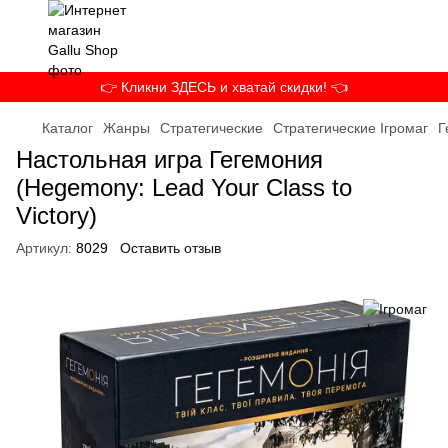
👉 Кликни ЗДЕСЬ и хватай скидки! 👈
Каталог
Жанры
Стратегические
Стратегические Ігромаг
Г
Настольная игра Гегемония
(Hegemony: Lead Your Class to
Victory)
Артикул:
8029
Оставить отзыв