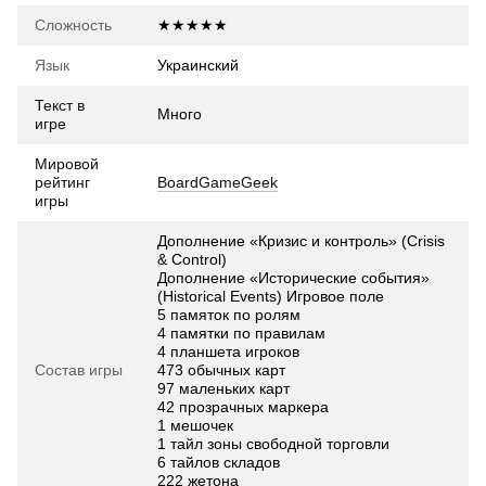
Сложность
★★★★★
Язык
Украинский
Текст в
Много
игре
Мировой
рейтинг
BoardGameGeek
игры
Дополнение «Кризис и контроль» (Crisis
& Control)
Дополнение «Исторические события»
(Historical Events) Игровое поле
5 памяток по ролям
4 памятки по правилам
4 планшета игроков
Состав игры
473 обычных карт
97 маленьких карт
42 прозрачных маркера
1 мешочек
1 тайл зоны свободной торговли
6 тайлов складов
222 жетона