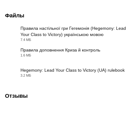
Файлы
Правила настільної гри Гегемонія (Hegemony: Lead
Your Class to Victory) українською мовою
PDF
7.4 МБ
Правила доповнення Криза й контроль
1.6 МБ
PDF
Hegemony: Lead Your Class to Victory (UA) rulebook
3.2 МБ
PDF
Отзывы