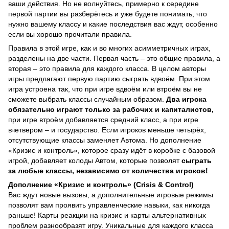
ваши действия. Но не волнуйтесь, примерно к середине
первой партии вы разберётесь и уже будете понимать, что
нужно вашему классу и какие последствия вас ждут, особенно
если вы хорошо прочитали правила.
Правила в этой игре, как и во многих асимметричных играх,
разделены на две части. Первая часть – это общие правила, а
вторая – это правила для каждого класса. В целом авторы
игры предлагают первую партию сыграть вдвоём. При этом
игра устроена так, что при игре вдвоём или втроём вы не
сможете выбрать классы случайным образом.
Два игрока
обязательно играют только за рабочих и капиталистов,
при игре втроём добавляется средний класс, а при игре
вчетвером – и государство. Если игроков меньше четырёх,
отсутствующие классы заменяет Автома. Но дополнение
«Кризис и контроль», которое сразу идёт в коробке с базовой
игрой, добавляет колоды Автом, которые позволят
сыграть
за любые классы, независимо от количества игроков!
Дополнение «Кризис и контроль» (Crisis & Control)
Вас ждут новые вызовы, а дополнительные игровые режимы
позволят вам проявить управленческие навыки, как никогда
раньше! Карты реакции на кризис и карты альтернативных
проблем разнообразят игру. Уникальные для каждого класса