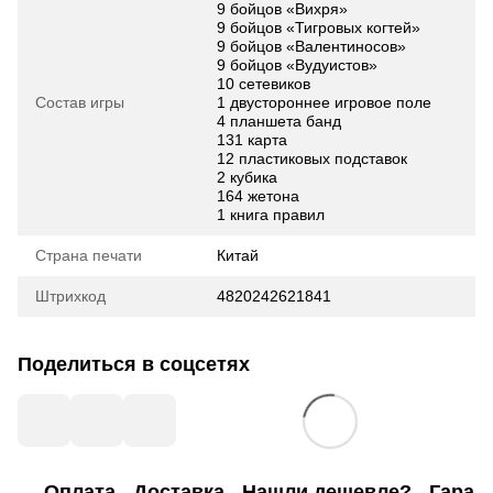
9 бойцов «Вихря»
9 бойцов «Тигровых когтей»
9 бойцов «Валентиносов»
9 бойцов «Вудуистов»
10 сетевиков
Состав игры
1 двустороннее игровое поле
4 планшета банд
131 карта
12 пластиковых подставок
2 кубика
164 жетона
1 книга правил
Страна печати
Китай
Штрихкод
4820242621841
Поделиться в соцсетях
Оплата
Доставка
Нашли дешевле?
Гаран