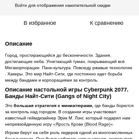
Войти
для отображения накопительной скидки
%
В избранное
К сравнению
Описание
Город, простирающийся до бесконечности. Здания,
достигающие неба. Угнетающий туман, покрывающий всё.
Мегакорпорации. Панк-культура. Повсюду ржавые технологии
. Хакеры. Это мир Найт-Сити, где постоянно идет борьба
между бандами и корпорациями за контроль.
Описание настольной игры Cyberpunk 2077.
Банды Найт-Сити (Gangs of Night City)
Это
большая стратегия с миниатюрами,
где банды борются
за контроль над городом. В создании игры участвовал
известный геймдизайнер Эрик М. Лэнг, который подарил нам
непревзойденную игру
«Ярость Крови (Blood Rage)»
.
Игроки берут на себя роль лидеров одной из многочисленных
банд в городе. Они будут набирать новых членов, захватывать