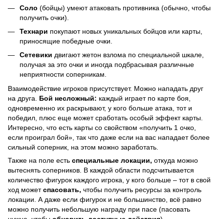
Соло
(бойцы) умеют атаковать противника (обычно, чтобы
получить очки).
Технари
покупают новых уникальных бойцов или карты,
приносящие победные очки.
Сетевики
двигают жетон взлома по специальной шкале,
получая за это очки и иногда подбрасывая различные
неприятности соперникам.
Взаимодействие игроков присутствует. Можно нападать друг
на друга.
Бой несложный:
каждый играет по карте боя,
одновременно их раскрывают, у кого больше атака, тот и
победил, плюс еще может сработать особый эффект карты.
Интересно, что есть карты со свойством «получить 1 очко,
если проиграл бой», так что даже если на вас нападает более
сильный соперник, на этом можно заработать.
Также на поле есть
специальные локации,
откуда можно
вытеснять соперников. В каждой области подсчитывается
количество фигурок каждого игрока, у кого больше – тот в свой
ход может
спасовать,
чтобы получить ресурсы за контроль
локации. А даже если фигурок и не большинство, всё равно
можно получить небольшую награду при пасе (пасовать
нужно, чтобы
обновить доступные действия
).