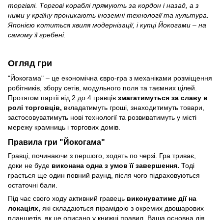
торгівлі. Торгові кораблі прямують за кордон і назад, а з
ними у країну проникають іноземні технології та культура.
Японією котиться хвиля модернізації, і купці Йокогами – на
самому її гребені.
Огляд гри
"Йокогама" – це економічна євро-гра з механіками розміщення
робітників, збору сетів, модульного поля та таємних цілей.
Протягом партії від 2 до 4 гравців
змагатимуться за славу в
ролі торговців,
вкладатимуть гроші, знаходитимуть товари,
застосовуватимуть нові технології та розвиватимуть у місті
мережу крамниць і торгових домів.
Правила гри "Йокогама"
Гравці, починаючи з першого, ходять по черзі. Гра триває,
доки не буде
виконана одна з умов її завершення.
Тоді
грається ще один повний раунд, після чого підраховуються
остаточні бали.
Під час свого ходу активний гравець
виконуватиме дії на
локаціях,
які складаються пірамідою з окремих двошарових
планшетів, як це описано у книжці правил. Ваша основна дія