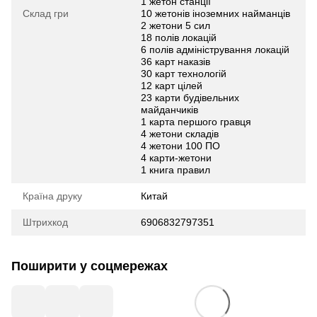
1 жетон станції
Склад гри
10 жетонів іноземних найманців
2 жетони 5 сил
18 полів локацій
6 полів адміністрування локацій
36 карт наказів
30 карт технологій
12 карт цілей
23 карти будівельних
майданчиків
1 карта першого гравця
4 жетони складів
4 жетони 100 ПО
4 карти-жетони
1 книга правил
Країна друку
Китай
Штрихкод
6906832797351
Поширити у соцмережах