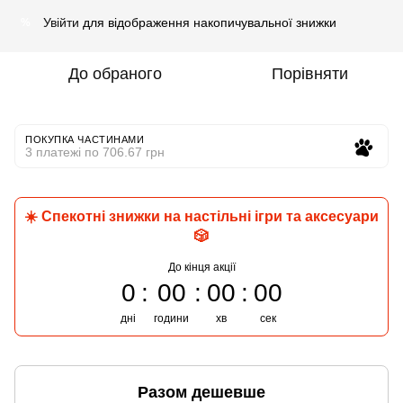
Увійти
для відображення накопичувальної знижки
%
До обраного
Порівняти
ПОКУПКА ЧАСТИНАМИ
3 платежі по 706.67 грн
☀️ Спекотні знижки на настільні ігри та аксесуари
🎲
До кінця акції
0
00
00
00
дні
години
хв
сек
Разом дешевше