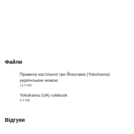
Файли
Правила настільної гри Йокогама (Yokohama)
українською мовою
PDF
14.5 МБ
Yokohama (UA) rulebook
8.5 МБ
PDF
Відгуки