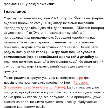
форматі PDF у розділі
"Файли".
І наостанок
У цьому оновленому виданні 2024 року гри "Йокогама" (перше
видання побачило світ у 2016) автор не тільки покращив
ігролад та додав цілих два міні-доповнення – "Жетони нагород
за досягнення" та "Жетони незалежних купців", а й
попрацював над продакшеном. Усередині коробки на вас
чекатиме безліч двошарових планшетів, міпли з гарними
принтами, яскраві арти та зручний органайзер. Півник Галу
радить мати у своїй колекції цю гру
всім поціновувачам
комплексних ігор європейської школи гейм-дизайну
та
тим, кого не лякає даунтайм (очікування ходу), бо аналітичний
ступор під час партії гарантований навіть досвідченим
гравцям.
Також радимо звернути увагу на комплексне
євро
для
досвідчених поціновувачів настільних ігор –
Гегемонія
(Hegemony: Lead Your Class to Victory)
. Це гра, яка симулює
процеси, що відбуваються у суспільстві, та взаємодію чотирьох
асиметричних класів, де все побудовано на принципах, дуже
схожих на реальне життя суспільства, і все це відбувається
завдяки картковому рушію.