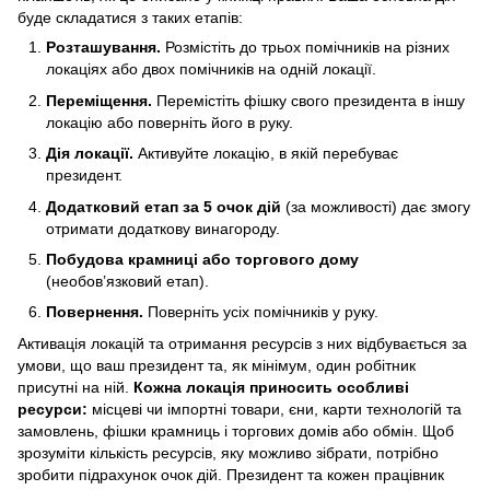
буде складатися з таких етапів:
Розташування.
Розмістіть до трьох помічників на різних
локаціях або двох помічників на одній локації.
Переміщення.
Перемістіть фішку свого президента в іншу
локацію або поверніть його в руку.
Дія локації.
Активуйте локацію, в якій перебуває
президент.
Додатковий етап за 5 очок дій
(за можливості) дає змогу
отримати додаткову винагороду.
Побудова крамниці або торгового дому
(необов’язковий етап).
Повернення.
Поверніть усіх помічників у руку.
Активація локацій та отримання ресурсів з них відбувається за
умови, що ваш президент та, як мінімум, один робітник
присутні на ній.
Кожна локація приносить особливі
ресурси:
місцеві чи імпортні товари, єни, карти технологій та
замовлень, фішки крамниць і торгових домів або обмін. Щоб
зрозуміти кількість ресурсів, яку можливо зібрати, потрібно
зробити підрахунок очок дій. Президент та кожен працівник