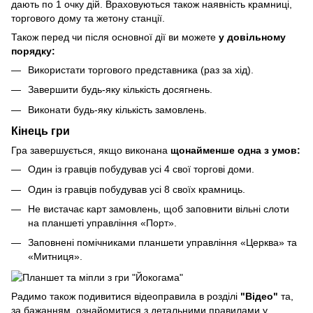
дають по 1 очку дій. Враховуються також наявність крамниці,
торгового дому та жетону станції.
Також перед чи після основної дії ви можете
у довільному
порядку:
Використати торгового представника (раз за хід).
Завершити будь-яку кількість досягнень.
Виконати будь-яку кількість замовлень.
Кінець гри
Гра завершується, якщо виконана
щонайменше одна з умов:
Один із гравців побудував усі 4 свої торгові доми.
Один із гравців побудував усі 8 своїх крамниць.
Не вистачає карт замовлень, щоб заповнити вільні слоти
на планшеті управління «Порт».
Заповнені помічниками планшети управління «Церква» та
«Митниця».
Радимо також подивитися відеоправила в розділі
"Відео"
та,
за бажанням, ознайомитися з детальними правилами у