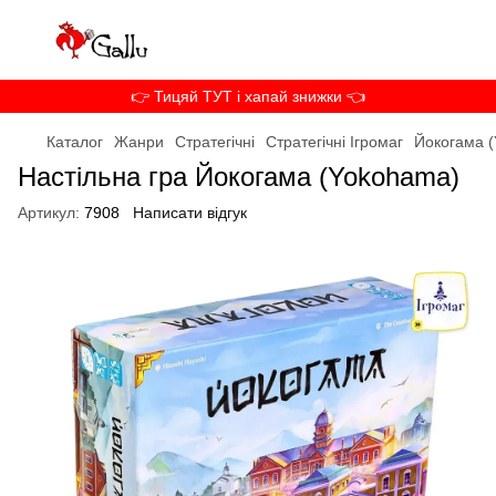
👉 Тицяй ТУТ і хапай знижки 👈
Каталог
Жанри
Стратегічні
Стратегічні Ігромаг
Йокогама 
Настільна гра Йокогама (Yokohama)
Артикул:
7908
Написати відгук