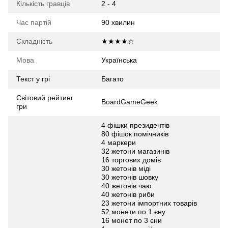
Кількість гравців
2 - 4
Час партій
90 хвилин
Складність
★★★★☆
Мова
Українська
Текст у грі
Багато
Світовий рейтинг
BoardGameGeek
гри
4 фішки президентів
80 фішок помічників
4 маркери
32 жетони магазинів
16 торгових домів
30 жетонів міді
30 жетонів шовку
40 жетонів чаю
40 жетонів риби
23 жетони імпортних товарів
52 монети по 1 єну
16 монет по 3 єни