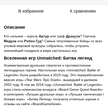
В избранное
К сравнению
Описание
Кто сильнее – король
Артур
или граф
Дракула
? Горгона
Медуза
или
Робин Гуд
? Самые титулованные бойцы со всех
уголков мировой культуры собрались, чтобы устроить
эпичнейший поединок в мире настольных игр.
Вселенная игр Unmatched: Битва легенд
Асимметричная дуэльная стратегия о противостоянии
легендарных героев. Настольная игра «Unmatched: Battle of
Legends» была разработана в 2019 году. Это переработанная
версия игры «Star Wars: Epic Duels», вышедшей в далеком
2002 году. В том же 2019 году «Unmatched: Battle of Legends»
игра стала номинантом конкурса «Board Game Quest Awards»
в категориях «Лучшая дуэльная игра» и «Лучшая тактическая /
боевая игра». «Битва Легенд» получила отличные оценки и
отзывы на сайте «BoardGameGeek».