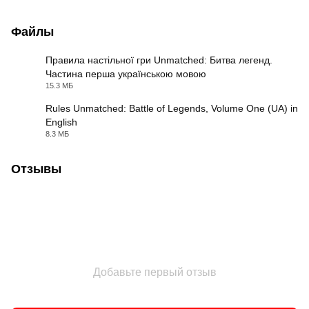
Файлы
Правила настільної гри Unmatched: Битва легенд.
Частина перша українською мовою
PDF
15.3 МБ
Rules Unmatched: Battle of Legends, Volume One (UA) in
English
PDF
8.3 МБ
Отзывы
Добавьте первый отзыв