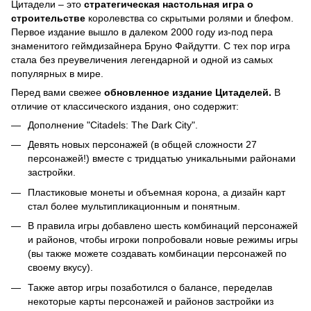
Цитадели – это
стратегическая настольная игра о
строительстве
королевства со скрытыми ролями и блефом.
Первое издание вышло в далеком 2000 году из-под пера
знаменитого геймдизайнера Бруно Файдутти. С тех пор игра
стала без преувеличения легендарной и одной из самых
популярных в мире.
Перед вами свежее
обновленное издание Цитаделей.
В
отличие от классического издания, оно содержит:
Дополнение "Citadels: The Dark City".
Девять новых персонажей (в общей сложности 27
персонажей!) вместе с тридцатью уникальными районами
застройки.
Пластиковые монеты и объемная корона, а дизайн карт
стал более мультипликационным и понятным.
В правила игры добавлено шесть комбинаций персонажей
и районов, чтобы игроки попробовали новые режимы игры
(вы также можете создавать комбинации персонажей по
своему вкусу).
Также автор игры позаботился о балансе, переделав
некоторые карты персонажей и районов застройки из