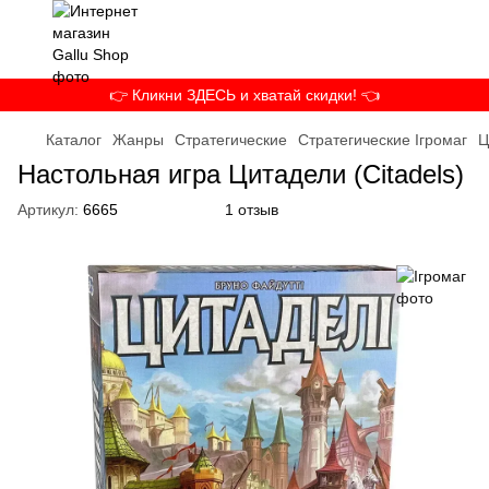
👉 Кликни ЗДЕСЬ и хватай скидки! 👈
Каталог
Жанры
Стратегические
Стратегические Ігромаг
Ц
Настольная игра Цитадели (Citadels)
Артикул:
6665
1 отзыв