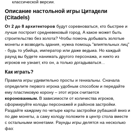
классической версии.
Описание настольной игры Цитадели
(Citadels)
От 2 до 8 архитекторов
будут соревноваться, кто быстрее и
лучше построит средневековый город. А какое может быть
строительство без золота? Чтобы помочь добывать золотые
монеты и возводить здания, нужна помощь "влиятельных лиц"
- будь то убийца, император или даже ведьма. Но каждый
раунд вы будете нанимать другого персонажа, и никто из
игроков не узнает, кто он, а только догадываться...
Как играть?
Правила игры удивительно просты и гениальны. Сначала
определите первого игрока удобным способом и передайте
ему пластиковую корону – этот игрок считается
коронованным.
В зависимости от количества игроков,
сформируйте колоды персонажей и районов застройки.
Раздайте каждому по четыре карты застройки рубашкой вниз и
по две монеты, а саму колоду положите в центр стола вместе
с остальными монетами. Раунды игры делятся на несколько
фаз: