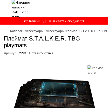
👉 Кликни ЗДЕСЬ и хватай скидки! 👈
Каталог
Аксессуары
Аксессуары Ігромаг
S.T.A.L.K.E.R. TB
Плеймат S.T.A.L.K.E.R. TBG
playmats
Артикул:
7993
Оставить отзыв