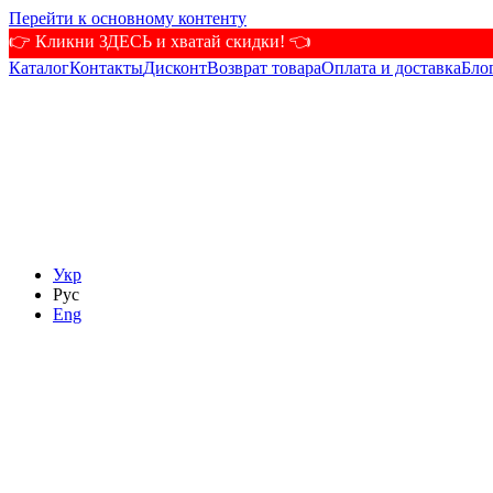
Перейти к основному контенту
👉 Кликни ЗДЕСЬ и хватай скидки! 👈
Каталог
Контакты
Дисконт
Возврат товара
Оплата и доставка
Бло
Укр
Рус
Eng