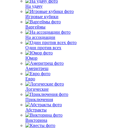
На удачу
Игровые кубики
Варгеймы
На ассоциации
Один против всех
Юмор
Америтреш
Евро
Логические
Приключения
Абстракты
Викторина