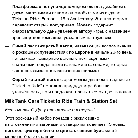
Платформа с полуприцепом
вдохновлена дизайном с
двумя маленькими синими автомобилями из издания
Ticket to Ride: Europe – 15th Anniversary. Эта платформа
перевозит старый полуприцеп. Модель содержит
очаровательную дань уважения автору игры, с названием
транспортной компании, указанным на грузовике.
Синий пассажирский вагон
, навевающий воспоминания
о роскошных путешествиях по Европе в начале 20-го века,
напоминает шикарные вагоны с полноценными
спальнями, обеденными вагонами и салонами, которые
часто показывают в классических фильмах.
Серый крытый вагон
с оранжевым днищем и надписью
"Ticket to Ride" не только придадут игре больше
утончённости, но и предложит новый шестой цвет вагонов.
Milk Tank Cars Ticket to Ride Train & Station Set
Есть молоко? Да, у нас полные цистерны!
Этот роскошный набор поездов с эксклюзивно
изготовленными вагонами и станциями включает 45 новых
вагонов-цистерн белого цвета
с синими буквами и 3
молочно-белые станции.