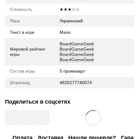
Сложность
★★★☆☆
Язык
Украинский
Текст в игре
Мало
BoardGameGeek
Мировой рейтинг
BoardGameGeek
игры
BoardGameGeek
BoardGameGeek
Состав игры
5 промокарт
Штрихкод
4820277740074
Поделиться в соцсетях
Оплата
Доставка
Нашли дешевле?
Гаран