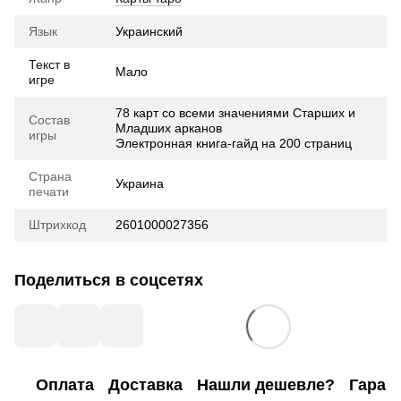
Язык
Украинский
Текст в
Мало
игре
78 карт со всеми значениями Старших и
Состав
Младших арканов
игры
Электронная книга-гайд на 200 страниц
Страна
Украина
печати
Штрихкод
2601000027356
Поделиться в соцсетях
Оплата
Доставка
Нашли дешевле?
Гаран