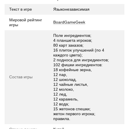
Текст в игре
Языконезависимая
Мировой рейтинг
BoardGameGeek
игры
Поле ингредиентов;
4 планшета игроков;
80 карт заказов;
16 плиток улучшений (по 4
каждого цвета);
2 подноса для ингредиентов;
102 фишки ингредиентов:
18 кофейные зерна,
12 пар,
Состав игры
12 шоколад,
12 чайные листья,
12 молоко,
12 лед,
12 карамель,
12 вода;
15 жетонов спешки;
жетон первого игрока;
правила.