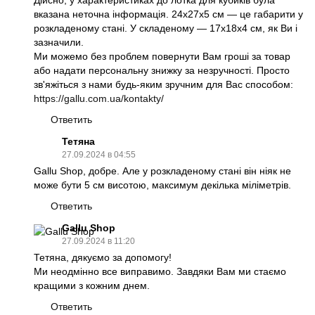
Дійсно, у характеристиках до лотка для кубиків була
вказана неточна інформація. 24х27х5 см — це габарити у
розкладеному стані. У складеному — 17x18x4 см, як Ви і
зазначили.
Ми можемо без проблем повернути Вам гроші за товар
або надати персональну знижку за незручності. Просто
зв'яжіться з нами будь-яким зручним для Вас способом:
https://gallu.com.ua/kontakty/
Ответить
Тетяна
27.09.2024 в 04:55
Gallu Shop, добре. Але у розкладеному стані він ніяк не
може бути 5 см висотою, максимум декілька міліметрів.
Ответить
Gallu Shop
27.09.2024 в 11:20
Тетяна, дякуємо за допомогу!
Ми неодмінно все виправимо. Завдяки Вам ми стаємо
кращими з кожним днем.
Ответить