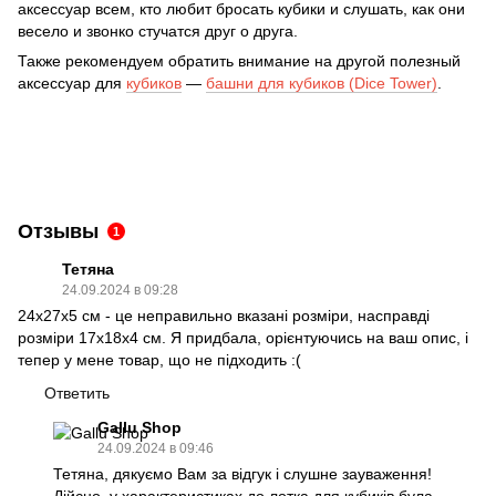
аксессуар всем, кто любит бросать кубики и слушать, как они
весело и звонко стучатся друг о друга.
Также рекомендуем обратить внимание на другой полезный
аксессуар для
кубиков
—
башни для кубиков (Dice Tower)
.
Отзывы
1
Тетяна
24.09.2024 в 09:28
24х27х5 см - це неправильно вказані розміри, насправді
розміри 17x18x4 см. Я придбала, орієнтуючись на ваш опис, і
тепер у мене товар, що не підходить :(
Ответить
Gallu Shop
24.09.2024 в 09:46
Тетяна, дякуємо Вам за відгук і слушне зауваження!