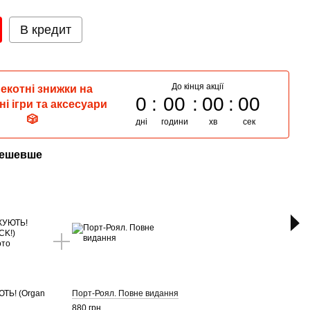
В кредит
До кінця акції
пекотні знижки на
0
00
00
00
ні ігри та аксесуари
🎲
дні
години
хв
сек
дешевше
Р
ТЬ! (Organ
Порт-Роял. Повне видання
Орга
ATTA
880 грн