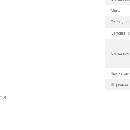
Мова
Текст у грі
Світовий р
Склад гри
Країна др
Штрихкод
тія