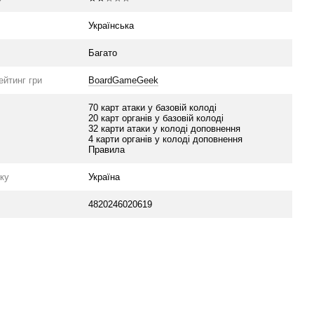
Українська
Багато
ейтинг гри
BoardGameGeek
70 карт атаки у базовій колоді
20 карт органів у базовій колоді
32 карти атаки у колоді доповнення
4 карти органів у колоді доповнення
Правила
уку
Україна
4820246020619