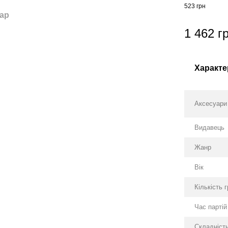
523 грн
тар
1 462 г
Характе
Аксесуари
Видавець
Жанр
Вік
Кількість 
Час партій
Складніст