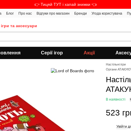
👉 Тицяй ТУТ і хапай знижки 👈
а
Блог
Про нас
Відгуки про магазин
Бренди
Угода користувача
Пу
 ігри та аксесуари
мовлення
Серії ігор
Акції
Аксес
Настільні ігри
Органи АТАКУЮТ
Настіл
АТАКУЮ
В наявності
523 гр
Увійти
дл
%