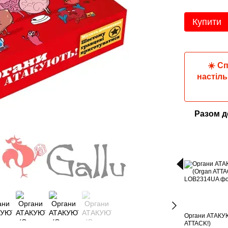
Купити
☀️ С
настіль
Разом 
Органи АТАКУЮ
ATTACK!)