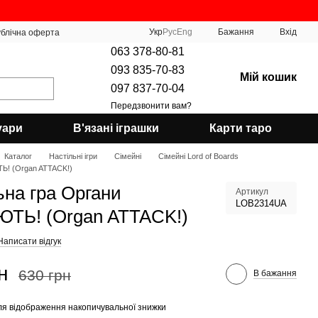
Укр
Рус
Eng
Бажання
Вхід
блічна оферта
063 378-80-81
093 835-70-83
Мій кошик
097 837-70-04
Передзвонити вам?
уари
В'язані іграшки
Карти таро
Каталог
Настільні ігри
Сімейні
Сімейні Lord of Boards
Ь! (Organ ATTACK!)
ьна гра Органи
Артикул
LOB2314UA
ТЬ! (Organ ATTACK!)
Написати відгук
н
630 грн
В бажання
я відображення накопичувальної знижки