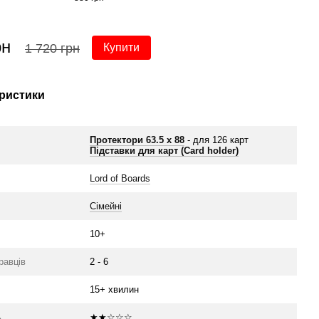
523 г
рн
1 
1 720 грн
Купити
ристики
Протектори 63.5 х 88
- для 126 карт
Підставки для карт (Card holder)
Lord of Boards
Сімейні
10+
гравців
2 - 6
15+ хвилин
ь
★★☆☆☆