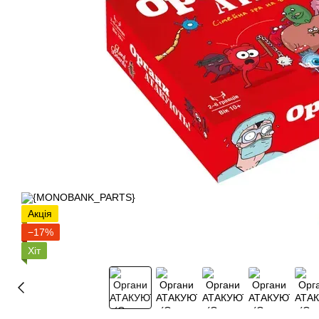
Акція
−17%
Хіт