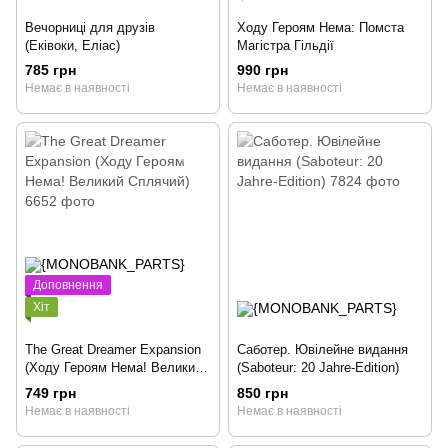
Вечорниці для друзів
Ходу Героям Нема: Помста
(Еківоки, Еліас)
Магістра Гільдії
785 грн
990 грн
Немає в наявності
Немає в наявності
Доповнення
Хіт
The Great Dreamer Expansion
Саботер. Ювілейне видання
(Ходу Героям Нема! Великий
(Saboteur: 20 Jahre-Edition)
Сплячий)
749 грн
850 грн
Немає в наявності
Немає в наявності