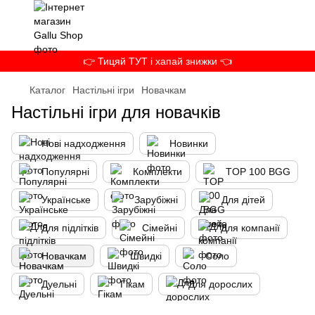
👉 Тицяй ТУТ і хапай знижки 👈
Каталог
Настільні ігри
Новачкам
Настільні ігри для новачків
Нові надходження
Новинки
Популярні
Комплекти
TOP 100 BGG
Українське
Зарубіжні
Для дітей
Для підлітків
Сімейні
Для компанії
Новачкам
Швидкі
Соло
Дуельні
Гікам
Для дорослих