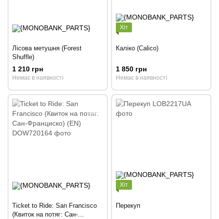
Хіт
Лісова метушня (Forest
Каліко (Calico)
Shuffle)
1 210 грн
1 850 грн
Немає в наявності
Немає в наявності
Хіт
Ticket to Ride: San Francisco
Перекуп
(Квиток на потяг: Сан-