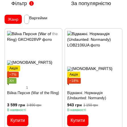
Фільтр
За популярністю
1
Варгейми
Жанр
Акція
−7%
Акція
Хіт
−18%
1
Війна Персня (War of the Ring)
Відважні. Нормандія
(Undaunted: Normandy)
3 599 грн
943 грн
3 890 грн
1 150 грн
В наявності
В наявності
Купити
Купити