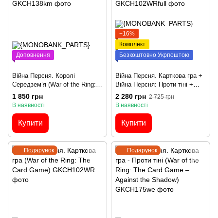
−16%
Комплект
Доповнення
Безкоштовно Укрпоштою
Війна Персня. Королі
Війна Персня. Карткова гра +
Середзем’я (War of the Ring:
Війна Персня: Проти тіні +
Kings of Middle-earth)
Промо – Комплект
1 850 грн
2 280 грн
2 725 грн
В наявності
В наявності
Купити
Купити
Подарунок
Подарунок