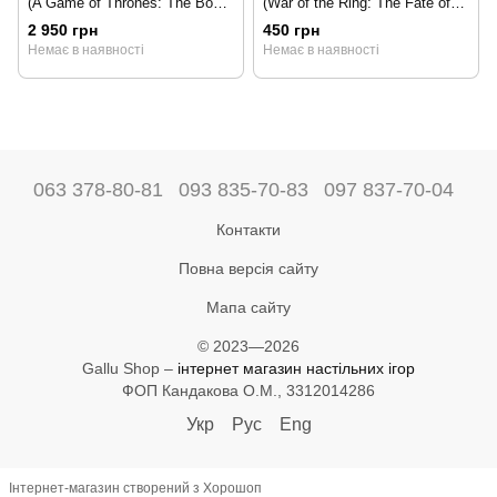
(A Game of Thrones: The Board
(War of the Ring: The Fate of
Game Second Edition)
Erebor)
2 950 грн
450 грн
Немає в наявності
Немає в наявності
063 378-80-81
093 835-70-83
097 837-70-04
Контакти
Повна версія сайту
Мапа сайту
© 2023—2026
Gallu Shop –
інтернет магазин настільних ігор
ФОП Кандакова О.М., 3312014286
Укр
Рус
Eng
Інтернет-магазин створений з Хорошоп