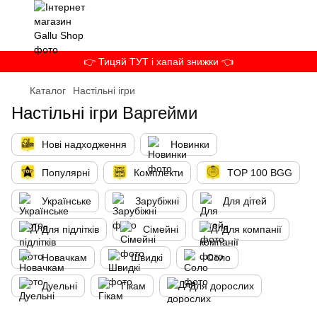
👉 Тицяй ТУТ і хапай знижки 👈
Каталог
Настільні ігри
Настільні ігри
Варгейми
Нові надходження
Новинки
Популярні
Комплекти
TOP 100 BGG
Українське
Зарубіжні
Для дітей
Для підлітків
Сімейні
Для компанії
Новачкам
Швидкі
Соло
Дуельні
Гікам
Для дорослих