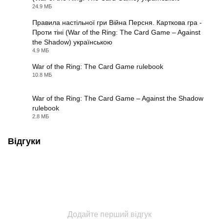
PDF
24.9 МБ
Правила настільної гри Війна Персня. Карткова гра -
Проти тіні (War of the Ring: The Card Game – Against
the Shadow) українською
PDF
4.9 МБ
War of the Ring: The Card Game rulebook
10.8 МБ
PDF
War of the Ring: The Card Game – Against the Shadow
rulebook
PDF
2.8 МБ
Відгуки
Додайте перший відгук