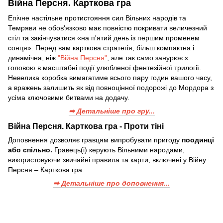
Війна Персня. Карткова гра
Епічне настільне протистояння сил Вільних народів та
Темряви не обов'язково має повністю покривати величезний
стіл та закінчуватися «на п'ятий день із першим променем
сонця». Перед вам карткова стратегія, більш компактна і
динамічна, ніж
"Війна Персня"
, але так само занурює з
головою в масштабні події улюбленої фентезійної трилогії.
Невелика коробка вимагатиме всього пару годин вашого часу,
а вражень залишить як від повноцінної подорожі до Мордора з
усіма ключовими битвами на додачу.
➡ Детальніше про гру...
Війна Персня. Карткова гра - Проти тіні
Доповнення дозволяє гравцям випробувати пригоду
поодинці
або спільно.
Гравець(і) керують Вільними народами,
використовуючи звичайні правила та карти, включені у Війну
Персня – Карткова гра.
➡ Детальніше про доповнення...