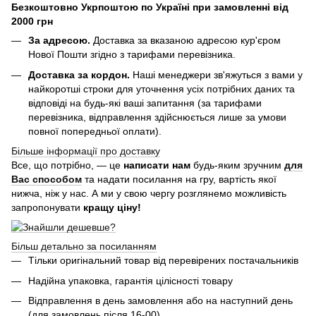
Безкоштовно Укрпоштою по Україні при замовленні від
2000 грн
За адресою.
Доставка за вказаною адресою кур'єром
Нової Пошти згідно з тарифами перевізника.
Доставка за кордон.
Наші менеджери зв'яжуться з вами у
найкоротші строки для уточнення усіх потрібних даних та
відповіді на будь-які ваші запитання (за тарифами
перевізника, відправлення здійснюється лише за умови
повної попередньої оплати).
Більше інформації про доставку
Все, що потрібно, — це
написати нам
будь-яким зручним
для
Вас способом
та надати посилання на гру, вартість якої
нижча, ніж у нас. А ми у свою чергу розглянемо можливість
запропонувати
кращу ціну!
Більш детально за посиланням
Тільки оригінальний товар від перевірених постачальників
Надійна упаковка, гарантія цілісності товару
Відправлення в день замовлення або на наступний день
(для замовлень після 16-00)