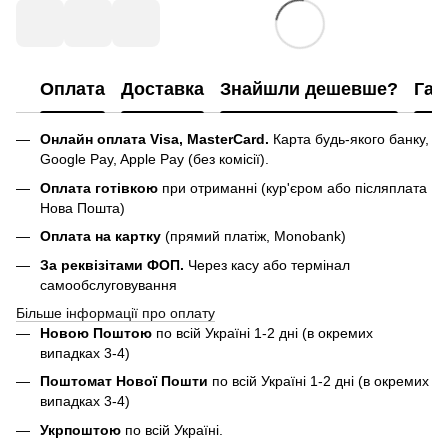
Оплата
Доставка
Знайшли дешевше?
Гар
Онлайн оплата Visa, MasterCard.
Карта будь-якого банку,
Google Pay, Apple Pay (без комісії).
Оплата готівкою
при отриманні (кур'єром або післяплата
Нова Пошта)
Оплата на картку
(прямий платіж, Monobank)
За реквізітами ФОП.
Через касу або термінал
самообслуговування
Більше інформації про оплату
Новою Поштою
по всій Україні 1-2 дні (в окремих
випадках 3-4)
Поштомат Нової Пошти
по всій Україні 1-2 дні (в окремих
випадках 3-4)
Укрпоштою
по всій Україні.