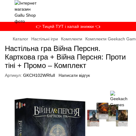
👉 Тицяй ТУТ і хапай знижки 👈
Каталог
Настільні ігри
Комплекти
Комплекти Geekach Gam
Настільна гра Війна Персня.
Карткова гра + Війна Персня: Проти
тіні + Промо – Комплект
Артикул:
GKCH102WRfull
Написати відгук