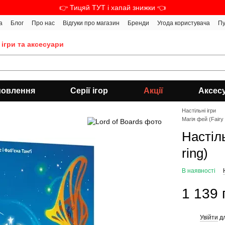
👉 Тицяй ТУТ і хапай знижки 👈
а
Блог
Про нас
Відгуки про магазин
Бренди
Угода користувача
Пу
 ігри та аксесуари
мовлення
Серії ігор
Акції
Аксес
Настільні ігри
Магія фей (Fairy 
Настіл
ring)
В наявності
1 139 
Увійти
дл
%