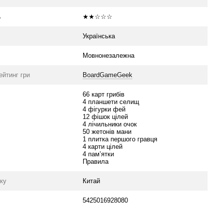
ь
★★☆☆☆
Українська
Мовнонезалежна
ейтинг гри
BoardGameGeek
66 карт грибів
4 планшети селищ
4 фігурки фей
12 фішок цілей
4 лічильники очок
50 жетонів мани
1 плитка першого гравця
4 карти цілей
4 пам’ятки
Правила
уку
Китай
5425016928080