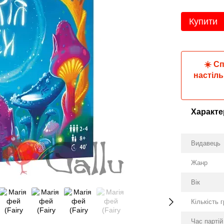
Купити
☀️ С
настіль
Характе
Видавець
Жанр
Вік
Кількість 
Час партій