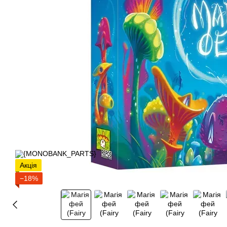
Акція
−18%