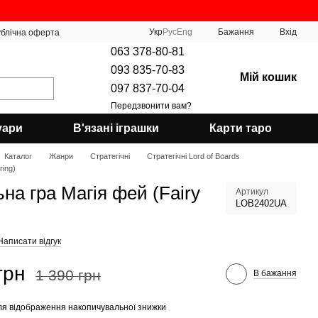
Укр
Рус
Eng
Бажання
Вхід
блічна оферта
063 378-80-81
093 835-70-83
Мій кошик
097 837-70-04
Передзвонити вам?
уари
В'язані іграшки
Карти таро
Каталог
Жанри
Стратегічні
Стратегічні Lord of Boards
ring)
ьна гра Магія фей (Fairy
Артикул
LOB2402UA
Написати відгук
грн
1 390 грн
В бажання
я відображення накопичувальної знижки