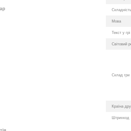
тар
Складніст
Мова
Текст у грі
Світовий р
Склад гри
Країна др
Штрихкод
тія