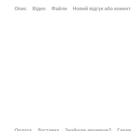
Опис
Відео
Файли
Новий відгук або комен
Оплата
Доставка
Знайшли дешевше?
Гаран