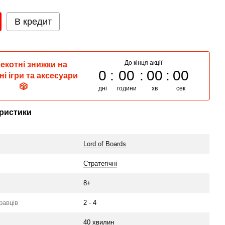
В кредит
До кінця акції
пекотні знижки на
0
00
00
00
ні ігри та аксесуари
🎲
дні
години
хв
сек
ристики
Lord of Boards
Стратегічні
8+
гравців
2 - 4
40 хвилин