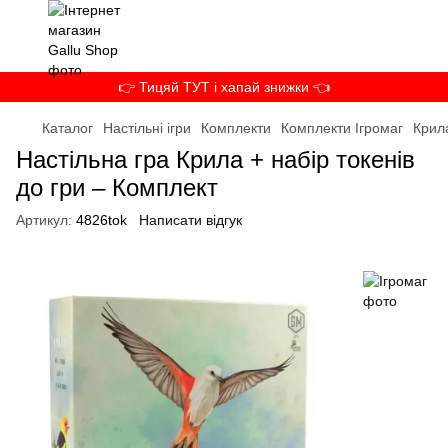
👉 Тицяй ТУТ і хапай знижки 👈
Каталог
Настільні ігри
Комплекти
Комплекти Ігромаг
Крила
Настільна гра Крила + набір токенів
до гри – Комплект
Артикул:
4826tok
Написати відгук