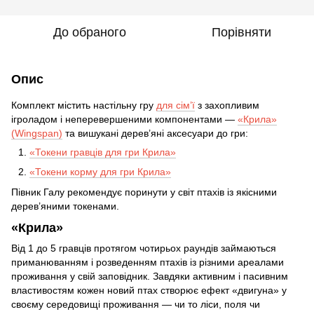
До обраного
Порівняти
Опис
Комплект містить настільну гру
для сім’ї
з захопливим
ігроладом і неперевершеними компонентами —
«Крила»
(Wingspan)
та вишукані дерев’яні аксесуари до гри:
«Токени гравців для гри Крила»
«Токени корму для гри Крила»
Півник Галу рекомендує поринути у світ птахів із якісними
дерев’яними токенами.
«Крила»
Від 1 до 5 гравців протягом чотирьох раундів займаються
приманюванням і розведенням птахів із різними ареалами
проживання у свій заповідник. Завдяки активним і пасивним
властивостям кожен новий птах створює ефект «двигуна» у
своєму середовищі проживання — чи то ліси, поля чи