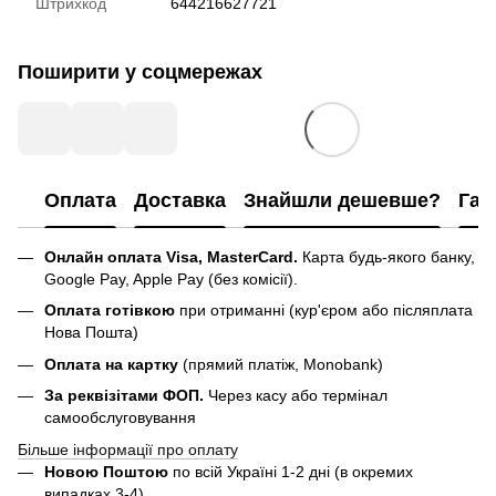
Штрихкод
644216627721
Поширити у соцмережах
Оплата
Доставка
Знайшли дешевше?
Гар
Онлайн оплата Visa, MasterCard.
Карта будь-якого банку,
Google Pay, Apple Pay (без комісії).
Оплата готівкою
при отриманні (кур'єром або післяплата
Нова Пошта)
Оплата на картку
(прямий платіж, Monobank)
За реквізітами ФОП.
Через касу або термінал
самообслуговування
Більше інформації про оплату
Новою Поштою
по всій Україні 1-2 дні (в окремих
випадках 3-4)