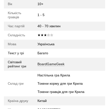
Вік
10+
Кількість
1 - 5
гравців
Час партій
40 - 70 хвилин
Складність
★★★☆☆
Мова
Українська
Текст у грі
Багато
Світовий
BoardGameGeek
рейтинг гри
Настільна гра Крила
Склад гри
Токени корму для гри Крила
Токени гравців для гри Крила
Країна друку
Китай