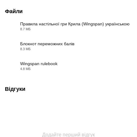
Файли
Правила настільної гри Крила (Wingspan) українською
8.7 МБ
PDF
Блокнот переможних балів
8.3 МБ
PDF
Wingspan rulebook
4.8 МБ
PDF
Відгуки
Додайте перший відгук