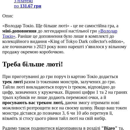
3 платежі
по
131.67 грн
Опис
«Володар Токіо. Ще більше люті» - це не самостійна гра, а
міні-доповнення
до легендарної настільної гри
«Володар
Токіо»
. Раніше це доповнення було лише в комплекті до
колекційного видання «King of Tokyo Dark collector's edition»,
але починаючи з 2023 року воно нарешті зʼявилося у вільному
продажу окремою коробочкою.
Треба більше люті!
При приготуванні до гри поруч із картою Токіо додається
трек люті
разом із токенами монстрів, залучених до гри.
Тайли люті викладаються поруч із треком, відповідно до
цифр, зазначених у кружечках. Віднині цифри 1 та 2 на гранях
трьох кубиків не лише додають переможні очки, а й
просувають вас треком люті,
даючи змогу отримати нові
можливості розтрощити все на своєму шляху. Якщо ваш токен
монстра дістався до позначки 3, 6 чи 10 або перетнув її,
візьміть зі стосу цього рівня тайл люті на свій вибір.
Радимо також подивитися відеоправила в розділі
"Відео"
та,