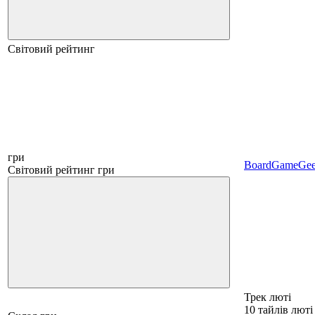
Світовий рейтинг
гри
BoardGameGe
Світовий рейтинг гри
Трек люті
10 тайлів люті