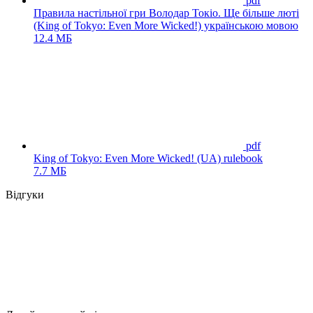
pdf
Правила настільної гри Володар Токіо. Ще більше люті
(King of Tokyo: Even More Wicked!) українською мовою
12.4 МБ
pdf
King of Tokyo: Even More Wicked! (UA) rulebook
7.7 МБ
Відгуки