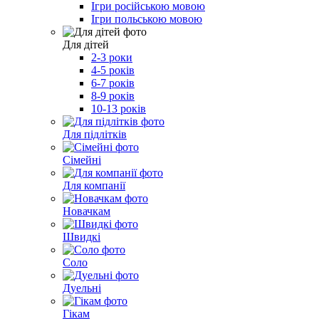
Ігри російською мовою
Ігри польською мовою
Для дітей
2-3 роки
4-5 років
6-7 років
8-9 років
10-13 років
Для підлітків
Сімейні
Для компанії
Новачкам
Швидкі
Соло
Дуельні
Гікам