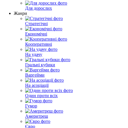
Для дорослих
Жанри
Стратегічні
Економічні
Кооперативні
На удачу
Гральні кубики
Варгейми
На асоціації
Один проти всіх
Гумор
Америтреш
Євро