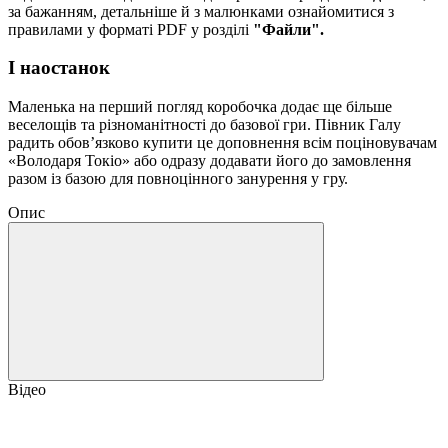
за бажанням, детальніше й з малюнками ознайомитися з
правилами у форматі PDF у розділі
"Файли".
І наостанок
Маленька на перший погляд коробочка додає ще більше
веселощів та різноманітності до базової гри. Півник Галу
радить обовʼязково купити це доповнення всім поціновувачам
«Володаря Токіо» або одразу додавати його до замовлення
разом із базою для повноцінного занурення у гру.
Опис
Відео