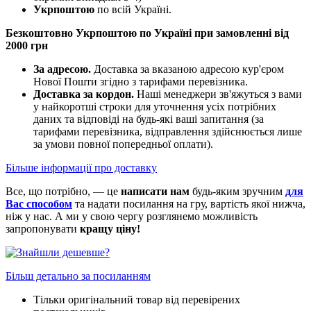
Укрпоштою
по всій Україні.
Безкоштовно Укрпоштою по Україні при замовленні від
2000 грн
За адресою.
Доставка за вказаною адресою кур'єром
Нової Пошти згідно з тарифами перевізника.
Доставка за кордон.
Наші менеджери зв'яжуться з вами
у найкоротші строки для уточнення усіх потрібних
даних та відповіді на будь-які ваші запитання (за
тарифами перевізника, відправлення здійснюється лише
за умови повної попередньої оплати).
Більше інформації про доставку
Все, що потрібно, — це
написати нам
будь-яким зручним
для
Вас способом
та надати посилання на гру, вартість якої нижча,
ніж у нас. А ми у свою чергу розглянемо можливість
запропонувати
кращу ціну!
Більш детально за посиланням
Тільки оригінальний товар від перевірених