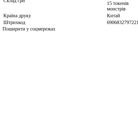
Склад гри
15 токенів
монстрів
Країна друку
Китай
Штрихкод
690683279722
Поширити у соцмережах