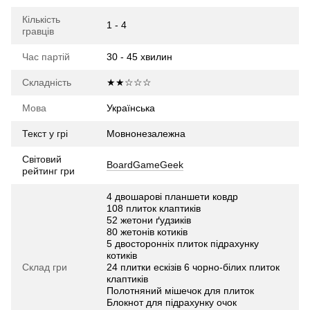
Кількість
1 - 4
гравців
Час партій
30 - 45 хвилин
Складність
★★☆☆☆
Мова
Українська
Текст у грі
Мовнонезалежна
Світовий
BoardGameGeek
рейтинг гри
4 двошарові планшети ковдр
108 плиток клаптиків
52 жетони ґудзиків
80 жетонів котиків
5 двосторонніх плиток підрахунку
котиків
Склад гри
24 плитки ескізів 6 чорно-білих плиток
клаптиків
Полотняний мішечок для плиток
Блокнот для підрахунку очок