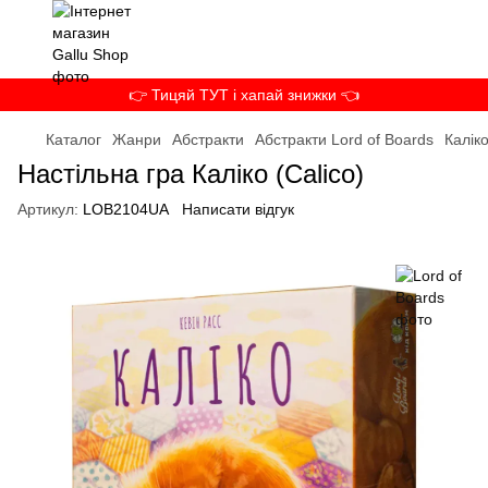
👉 Тицяй ТУТ і хапай знижки 👈
Каталог
Жанри
Абстракти
Абстракти Lord of Boards
Каліко
Настільна гра Каліко (Calico)
Артикул:
LOB2104UA
Написати відгук