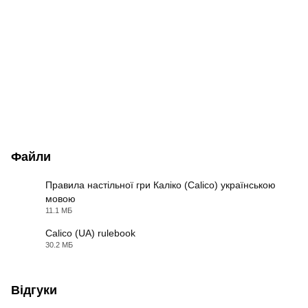
Файли
Правила настільної гри Каліко (Calico) українською
мовою
PDF
11.1 МБ
Calico (UA) rulebook
30.2 МБ
PDF
Відгуки