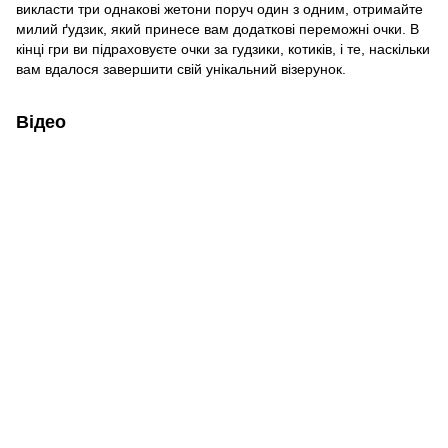
викласти три однакові жетони поруч один з одним, отримайте
милий ґудзик, який принесе вам додаткові переможні очки. В
кінці гри ви підраховуєте очки за гудзики, котиків, і те, наскільки
вам вдалося завершити свій унікальний візерунок.
Відео