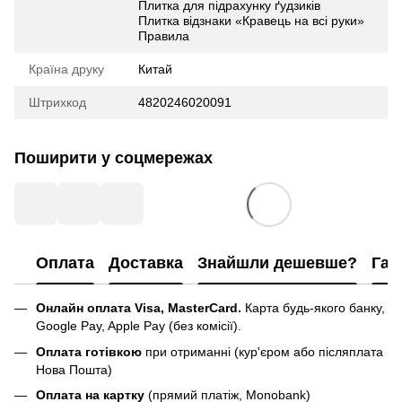
Плитка для підрахунку ґудзиків
Плитка відзнаки «Кравець на всі руки»
Правила
Країна друку
Китай
Штрихкод
4820246020091
Поширити у соцмережах
Оплата
Доставка
Знайшли дешевше?
Гар
Онлайн оплата Visa, MasterCard.
Карта будь-якого банку,
Google Pay, Apple Pay (без комісії).
Оплата готівкою
при отриманні (кур'єром або післяплата
Нова Пошта)
Оплата на картку
(прямий платіж, Monobank)