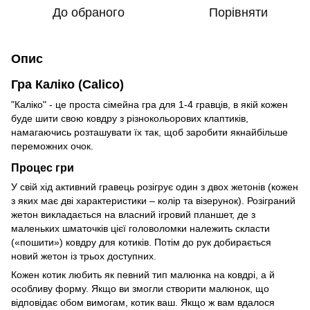
До обраного
Порівняти
Опис
Гра Каліко (Calico)
"Каліко" - це проста сімейна гра для 1-4 гравців, в якій кожен
буде шити свою ковдру з різнокольорових клаптиків,
намагаючись розташувати їх так, щоб заробити якнайбільше
переможних очок.
Процес гри
У свій хід активний гравець розігрує один з двох жетонів (кожен
з яких має дві характеристики – колір та візерунок). Розіграний
жетон викладається на власний ігровий планшет, де з
маленьких шматочків цієї головоломки належить скласти
(«пошити») ковдру для котиків. Потім до рук добирається
новий жетон із трьох доступних.
Кожен котик любить як певний тип малюнка на ковдрі, а й
особливу форму. Якщо ви змогли створити малюнок, що
відповідає обом вимогам, котик ваш. Якщо ж вам вдалося