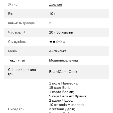
Жанр
Дуельні
Вік
10+
Кількість гравців
2
Час партій
20 - 30 хвилин
Складність
★★☆☆☆
Мова
Англійська
Текст у грі
Мовнонезалежна
Світовий рейтинг
BoardGameGeek
гри
1 поле Пантеону;
15 карт Богів;
1 карта Брами;
5 карт Великих Храмів;
2 карти Чудес;
10 жетонів Міфологій;
Склад гри
3 жетони Дарів;