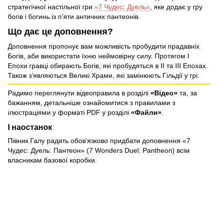
стратегічної настільної гри
«7 Чудес: Дуель»
, яке додає у гру
богів і богинь із п’яти античних пантеонів.
Що дає це доповнення?
Доповнення пропонує вам можливість пробудити прадавніх
Богів, аби використати їхню неймовірну силу. Протягом І
Епохи гравці обирають Богів, які пробудяться в ІІ та ІІІ Епохах.
Також з’являються Великі Храми, які замінюють Гільдії у грі.
Радимо переглянути відеоправила в розділі
«Відео»
та, за
бажанням, детальніше ознайомитися з правилами з
ілюстраціями у форматі PDF у розділі
«Файли»
.
І наостанок
Півник Галу радить обов’язково придбати доповнення «7
Чудес: Дуель: Пантеон» (7 Wonders Duel: Pantheon) всім
власникам базової коробки.