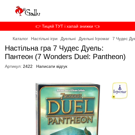
👉 Тицяй ТУТ і хапай знижки 👈
Каталог
Настільні ігри
Дуельні
Дуельні Ігромаг
7 Чудес Ду
Настільна гра 7 Чудес Дуель:
Пантеон (7 Wonders Duel: Pantheon)
Артикул:
2422
Написати відгук