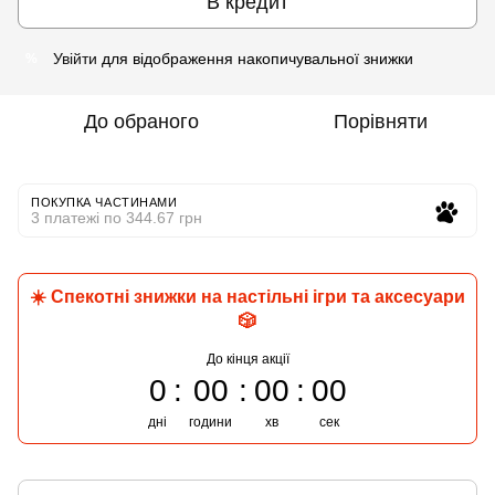
В кредит
Увійти
для відображення накопичувальної знижки
%
До обраного
Порівняти
ПОКУПКА ЧАСТИНАМИ
3 платежі по 344.67 грн
☀️ Спекотні знижки на настільні ігри та аксесуари
🎲
До кінця акції
0
00
00
00
дні
години
хв
сек