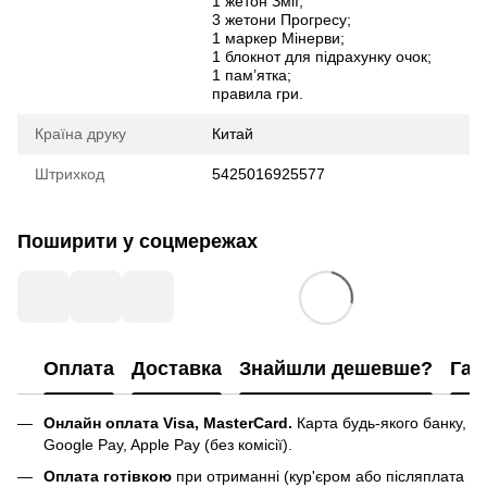
1 жетон Змії;
3 жетони Прогресу;
1 маркер Мінерви;
1 блокнот для підрахунку очок;
1 пам’ятка;
правила гри.
Країна друку
Китай
Штрихкод
5425016925577
Поширити у соцмережах
Оплата
Доставка
Знайшли дешевше?
Гар
Онлайн оплата Visa, MasterCard.
Карта будь-якого банку,
Google Pay, Apple Pay (без комісії).
Оплата готівкою
при отриманні (кур'єром або післяплата