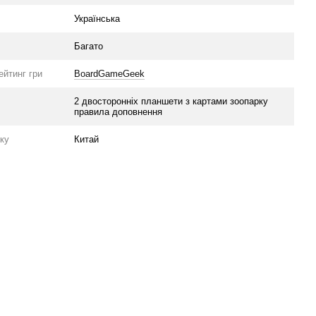
Українська
Багато
ейтинг гри
BoardGameGeek
2 двосторонніх планшети з картами зоопарку
правила доповнення
уку
Китай