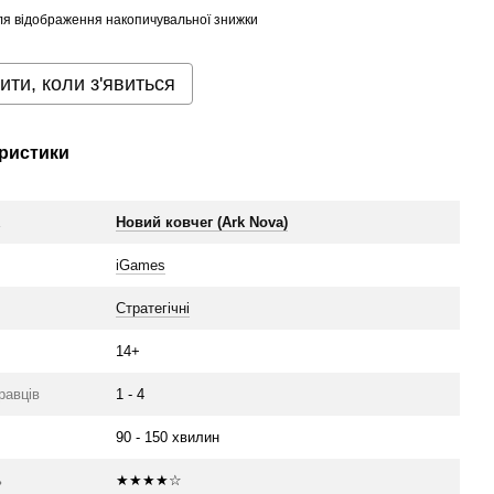
я відображення накопичувальної знижки
ити, коли з'явиться
ристики
а
Новий ковчег (Ark Nova)
iGames
Стратегічні
14+
гравців
1 - 4
90 - 150 хвилин
ь
★★★★☆