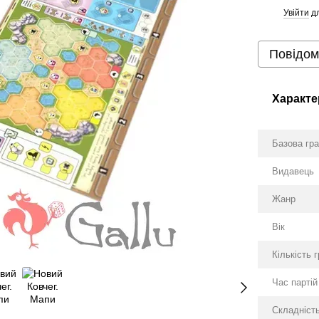
Увійти
дл
%
Повідом
Характе
Базова гр
Видавець
Жанр
Вік
Кількість 
Час партій
Складніст