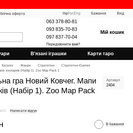
Укр
Рус
Eng
Бажання
Вхід
блічна оферта
063 378-80-81
093 835-70-83
Мій кошик
097 837-70-04
Передзвонити вам?
уари
В'язані іграшки
Карти таро
Каталог
Жанри
Стратегічні
Стратегічні iGames
пи зоопарків (Набір 1). Zoo Map Pack 1
ьна гра Новий Ковчег. Мапи
Артикул
2404
ків (Набір 1). Zoo Map Pack
ості
Написати відгук
н
В бажання