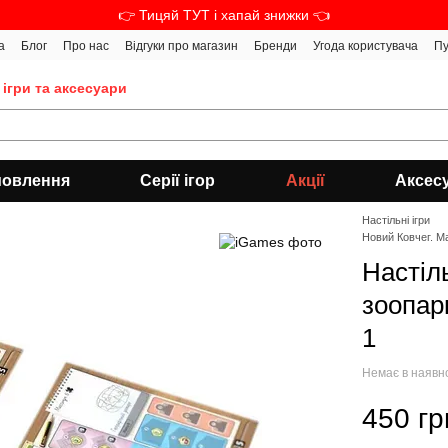
👉 Тицяй ТУТ і хапай знижки 👈
а
Блог
Про нас
Відгуки про магазин
Бренди
Угода користувача
Пу
 ігри та аксесуари
мовлення
Серії ігор
Акції
Аксес
Настільні ігри
Новий Ковчег. Ма
Настіл
зоопар
1
Немає в наявн
450 гр