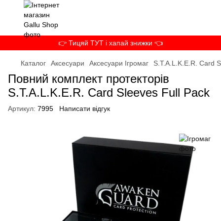
👉 Тицяй ТУТ і хапай знижки 👈
Каталог
Аксесуари
Аксесуари Ігромаг
S.T.A.L.K.E.R. Card S
Повний комплект протекторів
S.T.A.L.K.E.R. Card Sleeves Full Pack
Артикул:
7995
Написати відгук