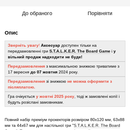
До обраного
Порівняти
Опис
Зверніть увагу
!
Аксесуар
доступен тільки на
передзамовленні гри
S.T.A.L.K.E.R. The Board Game
і
у
вільний продаж надходити не буде!
Передзамовлення
з максимальною знижкою триватиме з
17 вересня
до 07 жовтня
2024 року.
Передзамовлення
зі знижкою
не можна оформити з
післяплатою.
Гра очікується
у
жовтні 2025 року
, тоді ж замовлені копії і
будуть розіслані замовникам.
Повний набір преміум прокекторів розміром 80х120 мм, 63х88
мм та 44х67 мм для настільної гри "
S.T.A.L.K.E.R. The Board