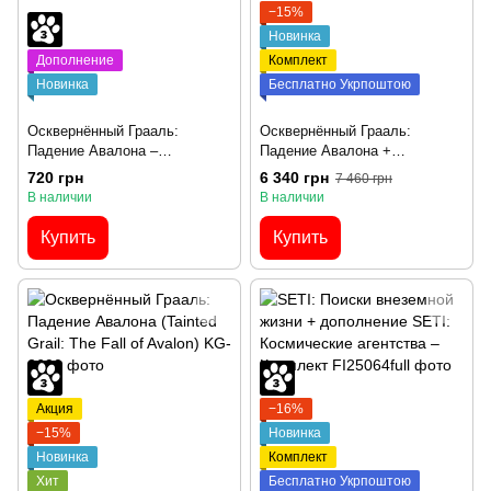
−15%
Новинка
Дополнение
Комплект
Новинка
Бесплатно Укрпоштою
Осквернённый Грааль:
Осквернённый Грааль:
Падение Авалона –
Падение Авалона +
дополнение Ниав (Tainted
дополнение Ниав – Комплект
720 грн
6 340 грн
7 460 грн
Grail: The Fall of Avalon –
В наличии
В наличии
Niamh)
Купить
Купить
Акция
−16%
−15%
Новинка
Новинка
Комплект
Хит
Бесплатно Укрпоштою