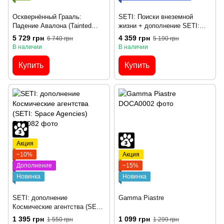
Осквернённый Грааль:
SETI: Поиски внеземной
Падение Авалона (Tainted
жизни + дополнение SETI:
Grail: The Fall of Avalon)
Космические агентства –
5 729 грн
4 359 грн
6 740 грн
5 190 грн
Комплект
В наличии
В наличии
Купить
Купить
Акция
−10%
Акция
Дополнение
−15%
Новинка
Новинка
SETI: дополнение
Gamma Piastre
Космические агентства (SETI:
Space Agencies)
1 395 грн
1 099 грн
1 550 грн
1 299 грн