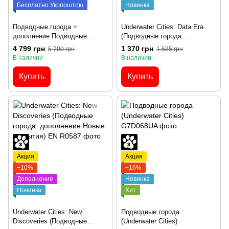
Бесплатно Укрпоштою
Новинка
Подводные города +
Underwater Cities: Data Era
дополнение Подводные
(Подводные города:
города: Новые открытия (EN)
дополнение Цифровая эпоха)
4 799 грн
1 370 грн
5 700 грн
1 525 грн
– Комплект
EN
В наличии
В наличии
Купить
Купить
Акция
Акция
−10%
−16%
Дополнение
Новинка
Новинка
Хит
Underwater Cities: New
Подводные города
Discoveries (Подводные
(Underwater Cities)