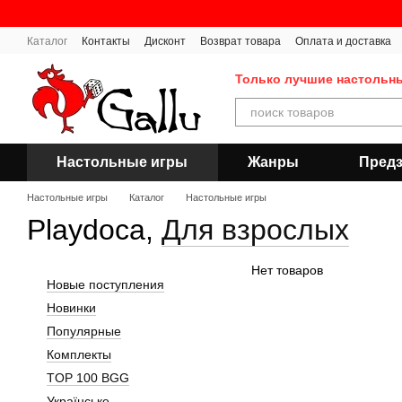
Перейти к основному контенту
Каталог
Контакты
Дисконт
Возврат товара
Оплата и доставка
Публичная оферта
Только лучшие настольн
Настольные игры
Жанры
Предз
Настольные игры
Каталог
Настольные игры
Playdoca,
Для взрослых
Нет товаров
Новые поступления
Новинки
Популярные
Комплекты
TOP 100 BGG
Українське