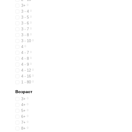
3+
0
3 - 4
0
3 - 5
0
3 - 6
0
3 - 7
0
3 - 8
0
3 - 10
0
4
0
4 - 7
0
4 - 8
0
4 - 9
0
4 - 12
0
4 - 16
0
1 - 80
0
Возраст
3+
0
4+
0
5+
0
6+
0
7+
0
8+
0