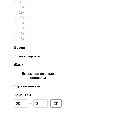
9+
0
10+
0
11+
0
12+
0
13+
0
14+
0
16+
0
18+
0
Бренд
Время партии
Жанр
Дополнительные
разделы
Страна печати
Цена, грн
От Цена, грн
До Цена, грн
OK