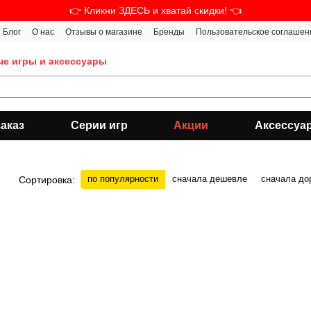
👉 Кликни ЗДЕСЬ и хватай скидки! 👈
Блог
О нас
Отзывы о магазине
Бренды
Пользовательское соглашен
ые игры и аксессуары
аказ
Серии игр
Акции
Аксессуа
по популярности
сначала дешевле
сначала до
Сортировка: