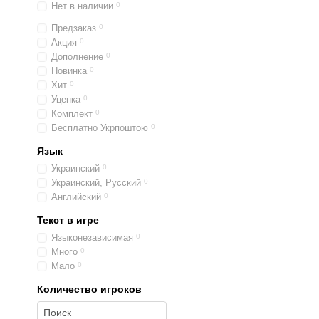
Нет в наличии
0
Предзаказ
0
Акция
0
Дополнение
0
Новинка
0
Хит
0
Уценка
0
Комплект
0
Бесплатно Укрпоштою
0
Язык
Украинский
0
Украинский, Русский
0
Английский
0
Текст в игре
Языконезависимая
0
Много
0
Мало
0
Количество игроков