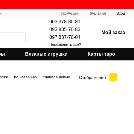
Укр
Рус
Eng
Желания
Вход
ие
063 378-80-81
093 835-70-83
Мой заказ
097 837-70-04
Перезвонить вам?
ры
Вязаные игрушки
Карты таро
роже
по названию
сначала новые
Отображение: