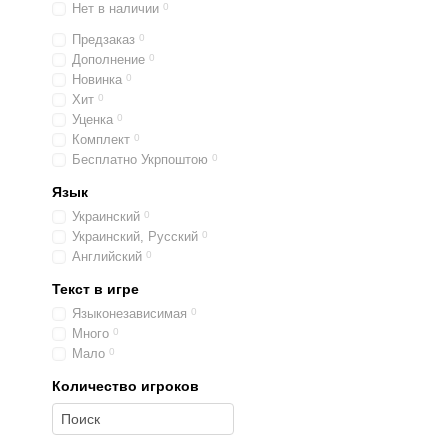
Нет в наличии
0
Предзаказ
0
Дополнение
0
Новинка
0
Хит
0
Уценка
0
Комплект
0
Бесплатно Укрпоштою
0
Язык
Украинский
0
Украинский, Русский
0
Английский
0
Текст в игре
Языконезависимая
0
Много
0
Мало
0
Количество игроков