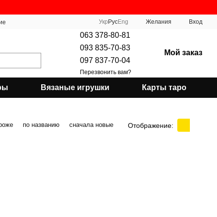
Укр
Рус
Eng
Желания
Вход
ие
063 378-80-81
093 835-70-83
Мой заказ
097 837-70-04
Перезвонить вам?
ры
Вязаные игрушки
Карты таро
роже
по названию
сначала новые
Отображение: