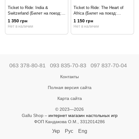
Ticket to Ride: India &
Ticket to Ride: The Heart of
Switzerland (Билет на поезд:
Africa (Билет на поезд:
Индия и Швейцария)
Сердце Африки)
1 350 грн
1 150 грн
Нет в наличии
Нет в наличии
063 378-80-81
093 835-70-83
097 837-70-04
Контакты
Полная версия сайта
Карта сайта
© 2023—2026
Gallu Shop –
интернет магазин настольных игр
ФОП Кандакова О.М., 3312014286
Укр
Рус
Eng