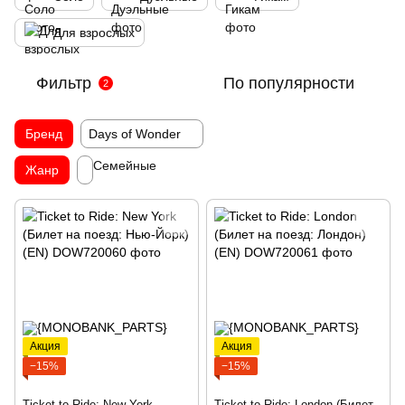
Для взрослых
Фильтр
По популярности
2
Бренд
Days of Wonder
Семейные
Жанр
Акция
Акция
−15%
−15%
Ticket to Ride: New York
Ticket to Ride: London (Билет