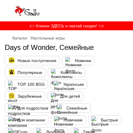
👉 Кликни ЗДЕСЬ и хватай скидки! 👈
Каталог
Настольные игры
Days of Wonder,
Семейные
Новые поступления
Новинки
Популярные
Комплекты
TOP 100 BGG
Українське
Зарубежные
Для детей
Для подростков
Семейные
Для компании
Новичкам
Быстрые
Соло
Дуэльные
Гикам