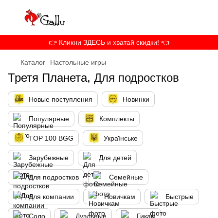
👉 Кликни ЗДЕСЬ и хватай скидки! 👈
Каталог
Настольные игры
Третя Планета,
Для подростков
Новые поступления
Новинки
Популярные
Комплекты
TOP 100 BGG
Українське
Зарубежные
Для детей
Для подростков
Семейные
Для компании
Новичкам
Быстрые
Соло
Дуэльные
Гикам