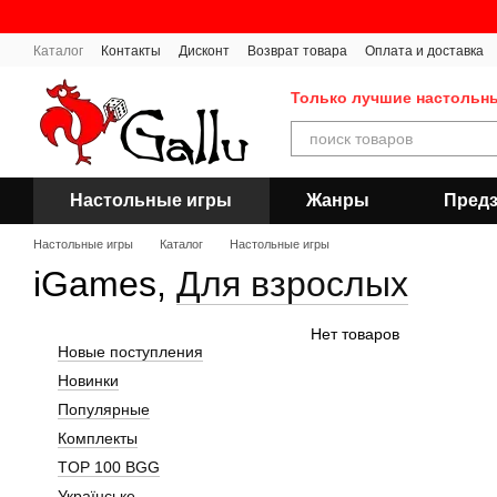
Перейти к основному контенту
Каталог
Контакты
Дисконт
Возврат товара
Оплата и доставка
Публичная оферта
Только лучшие настольн
Настольные игры
Жанры
Предз
Настольные игры
Каталог
Настольные игры
iGames,
Для взрослых
Нет товаров
Новые поступления
Новинки
Популярные
Комплекты
TOP 100 BGG
Українське