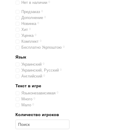
Нет в наличии
0
Предзаказ
0
Дополнение
0
Новинка
0
Хит
0
Уценка
0
Комплект
0
Бесплатно Укрпоштою
0
Язык
Украинский
0
Украинский, Русский
0
Английский
0
Текст в игре
Языконезависимая
0
Много
0
Мало
0
Количество игроков