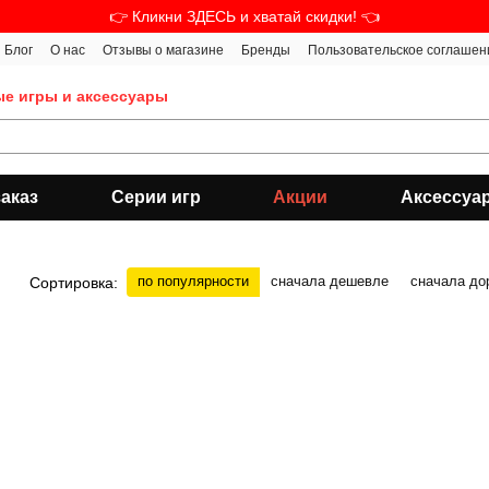
👉 Кликни ЗДЕСЬ и хватай скидки! 👈
Блог
О нас
Отзывы о магазине
Бренды
Пользовательское соглашен
ые игры и аксессуары
аказ
Серии игр
Акции
Аксессуа
по популярности
сначала дешевле
сначала до
Сортировка: