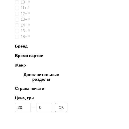
10+
0
11+
0
12+
0
13+
0
14+
0
16+
0
18+
0
Бренд
Время партии
Жанр
Дополнительные
разделы
Страна печати
Цена, грн
От Цена, грн
До Цена, грн
OK