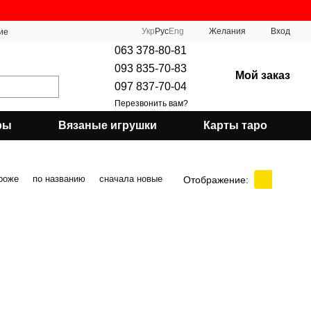
Укр
Рус
Eng
Желания
Вход
ие
063 378-80-81
093 835-70-83
Мой заказ
097 837-70-04
Перезвонить вам?
ры
Вязаные игрушки
Карты таро
роже
по названию
сначала новые
Отображение: