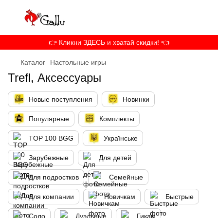
👉 Кликни ЗДЕСЬ и хватай скидки! 👈
Каталог
Настольные игры
Trefl,
Аксесcуары
Новые поступления
Новинки
Популярные
Комплекты
TOP 100 BGG
Українське
Зарубежные
Для детей
Для подростков
Семейные
Для компании
Новичкам
Быстрые
Соло
Дуэльные
Гикам