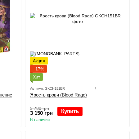
Акция
−17%
Хит
1
Артикул: GKCH151BR
нение
Ярость крови (Blood Rage)
3 780 грн
Купить
3 150 грн
В наличии