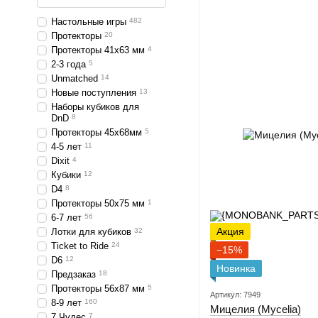
Настольные игры
482
Протекторы
20
Протекторы 41x63 мм
4
2-3 года
5
Unmatched
14
Новые поступления
13
Наборы кубиков для
DnD
8
Протекторы 45x68мм
5
4-5 лет
11
Dixit
4
Кубики
12
D4
8
Протекторы 50x75 мм
1
6-7 лет
56
Акция
Лотки для кубиков
32
Ticket to Ride
24
−15%
D6
12
Новинка
Предзаказ
18
Протекторы 56x87 мм
5
Артикул: 7949
8-9 лет
160
Мицелия (Mycelia)
7 Чудес
7