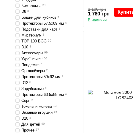
Комплекты
51
2 100 грн
D8
8
Купит
1 780 грн
Башни для кубиков
5
В наличии
Протекторы 57.5x89 мм
4
Подставки для карт
3
Мистериум
8
TOP 100 BGG
59
D10
8
Аксессуары
99
Українське
460
Пандемия
5
Органайзеры
2
Протекторы 59x92 мм
1
D12
8
Зарубежные
10
Протекторы 63.5x88 мм
4
Серп
5
Токены и монеты
13
Вязаные игрушки
15
D20
8
Для детей
40
Прочее
27