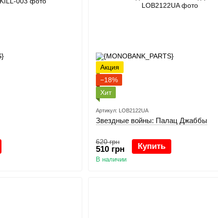
Акция
−18%
Хит
Артикул: LOB2122UA
Звездные войны: Палац Джаббы
620 грн
Купить
510 грн
В наличии