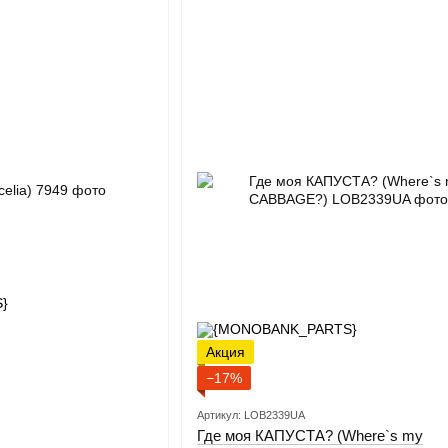
Акция
−17%
Артикул: LOB2339UA
Где моя КАПУСТА? (Where`s my