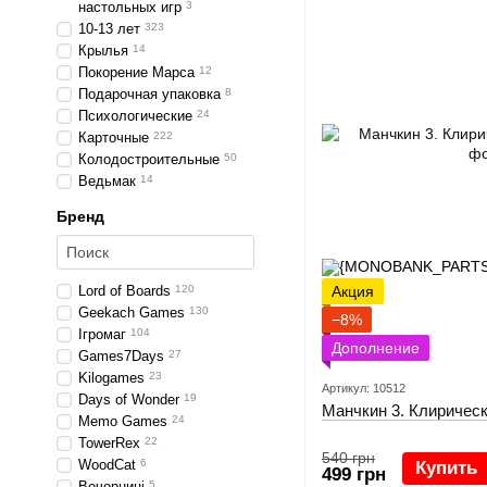
настольных игр
3
10-13 лет
323
Крылья
14
Покорение Марса
12
Подарочная упаковка
8
Психологические
24
Карточные
222
Колодостроительные
50
Ведьмак
14
Бренд
Lord of Boards
120
Акция
Geekach Games
130
−8%
Ігромаг
104
Дополнение
Games7Days
27
Kilogames
23
Артикул: 10512
Days of Wonder
19
Манчкин 3. Клирическ
Memo Games
24
TowerRex
22
540 грн
WoodCat
6
Купить
499 грн
Вечорниці
5