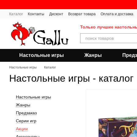
Перейти к основному контенту
Каталог
Контакты
Дисконт
Возврат товара
Оплата и доставка
Публичная оферта
Только лучшие настольн
Настольные игры
Жанры
Предз
Настольные игры
Каталог
Настольные игры - каталог
Настольные игры
Жанры
Предзаказ
Серии игр
Акции
Аксессуары