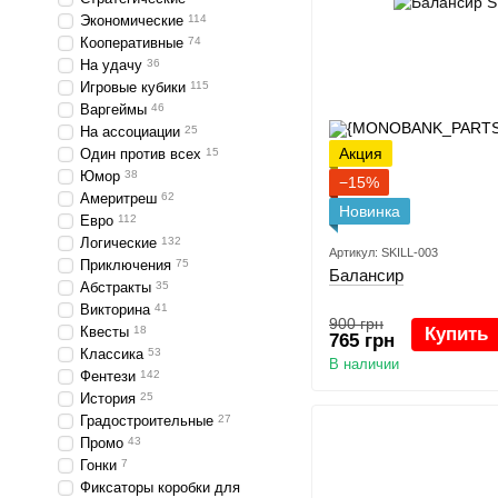
Экономические
114
Кооперативные
74
На удачу
36
Игровые кубики
115
Варгеймы
46
На ассоциации
25
Акция
Один против всех
15
Юмор
38
−15%
Америтреш
62
Новинка
Евро
112
Логические
132
Артикул: SKILL-003
Приключения
75
Балансир
Абстракты
35
Викторина
41
900 грн
Квесты
18
Купить
765 грн
Классика
53
В наличии
Фентези
142
История
25
Градостроительные
27
Промо
43
Гонки
7
Фиксаторы коробки для