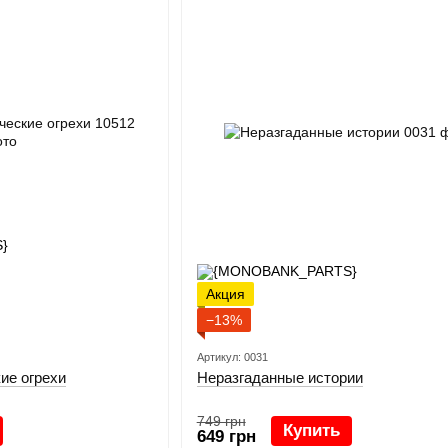
Акция
−13%
Артикул: 0031
ие огрехи
Неразгаданные истории
749 грн
Купить
649 грн