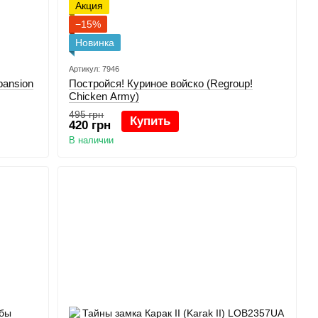
Акция
−15%
Новинка
Артикул: 7946
pansion
Постройся! Куриное войско (Regroup!
Chicken Army)
495 грн
Купить
420 грн
В наличии