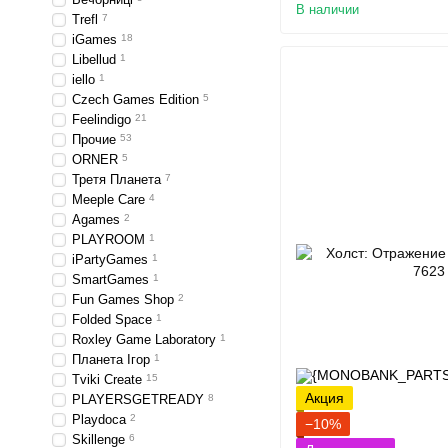
В наличии
Trefl
7
iGames
18
Libellud
1
iello
1
Czech Games Edition
5
Feelindigo
21
Прочие
53
ORNER
5
Третя Планета
7
Meeple Care
4
Agames
2
PLAYROOM
1
iPartyGames
1
SmartGames
1
Fun Games Shop
2
Folded Space
1
Roxley Game Laboratory
1
Планета Ігор
1
Tviki Create
15
Акция
PLAYERSGETREADY
8
Playdoca
2
−10%
Skillenge
6