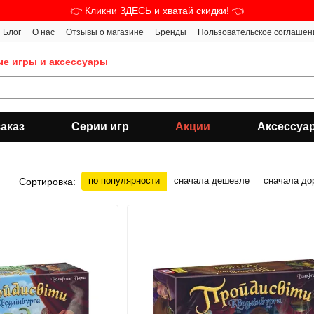
👉 Кликни ЗДЕСЬ и хватай скидки! 👈
Блог
О нас
Отзывы о магазине
Бренды
Пользовательское соглашен
ые игры и аксессуары
аказ
Серии игр
Акции
Аксессуа
по популярности
сначала дешевле
сначала до
Сортировка: