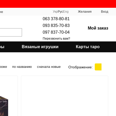
Укр
Рус
Eng
Желания
Вход
ие
063 378-80-81
093 835-70-83
Мой заказ
097 837-70-04
Перезвонить вам?
ры
Вязаные игрушки
Карты таро
роже
по названию
сначала новые
Отображение: