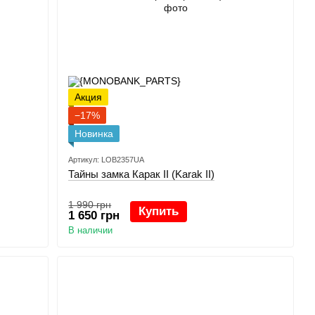
Акция
−17%
Новинка
Артикул: LOB2357UA
Тайны замка Карак ІІ (Karak II)
1 990 грн
Купить
1 650 грн
В наличии