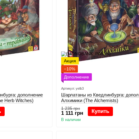
Акция
−10%
Дополнение
Артикул: yelb3
нбурга: дополнение
Шарлатаны из Кведлинбурга: допол
e Herb Witches)
Алхимики (The Alchemists)
1 235 грн
ь
Купить
1 111 грн
В наличии