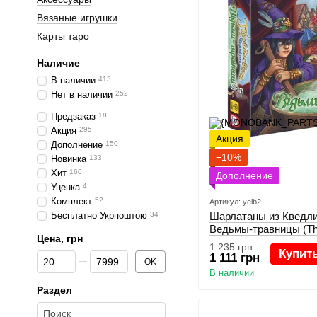
Вязаные игрушки
Карты таро
Наличие
В наличии
413
Нет в наличии
252
Предзаказ
18
Акция
295
Акция
Дополнение
150
−10%
Новинка
133
Хит
160
Дополнение
Уценка
4
Комплект
52
Артикул: yelb2
Бесплатно Укрпоштою
34
Шарлатаны из Кведли
Ведьмы-травницы (Th
Цена, грн
1 235 грн
Купит
От Цена, грн
До Цена, грн
1 111 грн
OK
В наличии
Раздел