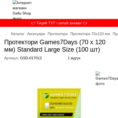
👉 Тицяй ТУТ і хапай знижки 👈
Каталог
Аксесуари
Протектори
Протектори 70x120 мм
Пр
Протектори Games7Days (70 x 120
мм) Standard Large Size (100 шт)
Артикул:
GSD-017012
1 відгук