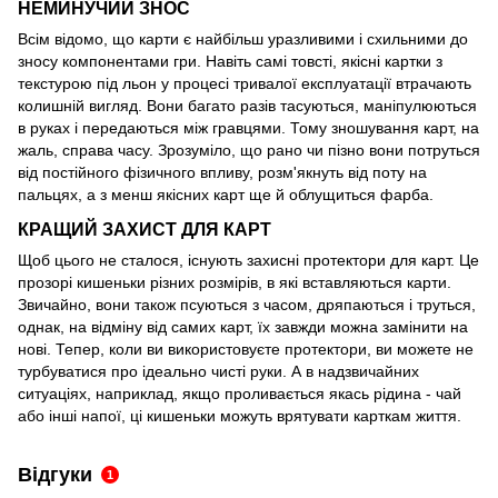
НЕМИНУЧИЙ ЗНОС
Всім відомо, що карти є найбільш уразливими і схильними до
зносу компонентами гри. Навіть самі товсті, якісні картки з
текстурою під льон у процесі тривалої експлуатації втрачають
колишній вигляд. Вони багато разів тасуються, маніпулюються
в руках і передаються між гравцями. Тому зношування карт, на
жаль, справа часу. Зрозуміло, що рано чи пізно вони потруться
від постійного фізичного впливу, розм'якнуть від поту на
пальцях, а з менш якісних карт ще й облущиться фарба.
КРАЩИЙ ЗАХИСТ ДЛЯ КАРТ
Щоб цього не сталося, існують захисні протектори для карт. Це
прозорі кишеньки різних розмірів, в які вставляються карти.
Звичайно, вони також псуються з часом, дряпаються і труться,
однак, на відміну від самих карт, їх завжди можна замінити на
нові. Тепер, коли ви використовуєте протектори, ви можете не
турбуватися про ідеально чисті руки. А в надзвичайних
ситуаціях, наприклад, якщо проливається якась рідина - чай
або інші напої, ці кишеньки можуть врятувати карткам життя.
Відгуки
1