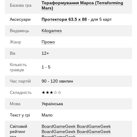
Тераформування Марса (Terraforming
Базова гра
Mars)
Аксесуари
Протектори 63.5 х 88
- для 5 карт
Видавець
Kilogames
Жанр
Промо
Вік
12+
Кількість
1 - 5
гравців
Час партій
90 - 120 хвилин
Складність
★★★☆☆
Мова
Українська
Текст у грі
Мало
Світовий
BoardGameGeek
BoardGameGeek
рейтинг
BoardGameGeek
BoardGameGeek
гри
BoardGameGeek