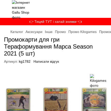
👉 Тицяй ТУТ і хапай знижки 👈
Каталог
Аксесуари
Інше
Промо
Промо Kilogames
Промок
Промокарти для гри
Тераформування Марса Season
2021 (5 шт)
Артикул:
kg1782
Написати відгук