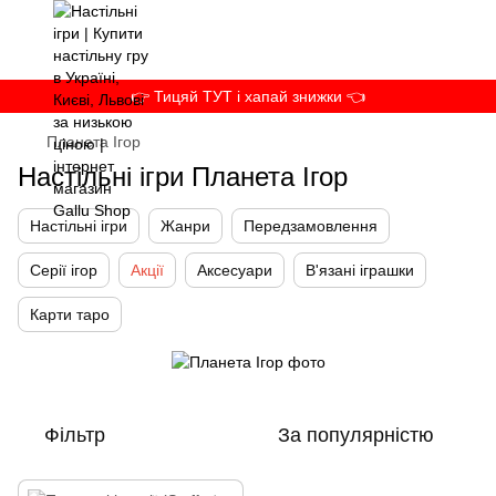
👉 Тицяй ТУТ і хапай знижки 👈
Планета Ігор
Настільні ігри Планета Ігор
Настільні ігри
Жанри
Передзамовлення
Серії ігор
Акції
Аксесуари
В'язані іграшки
Карти таро
Фільтр
За популярністю