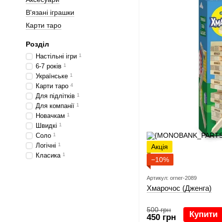
В'язані іграшки
Карти таро
Розділ
Настільні ігри
1
6-7 років
1
Українське
1
Карти таро
4
Для підлітків
1
Для компанії
1
Новачкам
1
Швидкі
1
Соло
1
Логічні
1
Акція
Класика
1
−10%
Артикул: orner-2089
Хмарочос (Дженга)
500 грн
Купити
450 грн