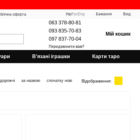
Укр
Рус
Eng
Бажання
Вхід
блічна оферта
063 378-80-81
093 835-70-83
Мій кошик
097 837-70-04
Передзвонити вам?
уари
В'язані іграшки
Карти таро
 дорожчі
за назвою
спочатку нові
Відображення: