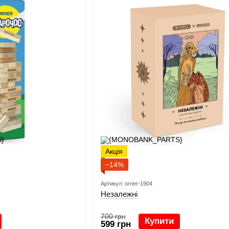
Акція
−14%
Артикул: orner-1904
Незалежні
700 грн
Купити
599 грн