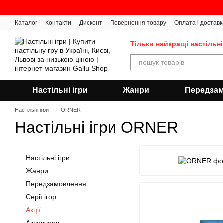
Перейти до основного контенту
Каталог
Контакти
Дисконт
Повернення товару
Оплата і доставк
Тільки найкращі настільні
Настільні ігри
Жанри
Передза
Настільні ігри
ORNER
Настільні ігри ORNER
Настільні ігри
Жанри
Передзамовлення
Серії ігор
Акції
Аксесуари