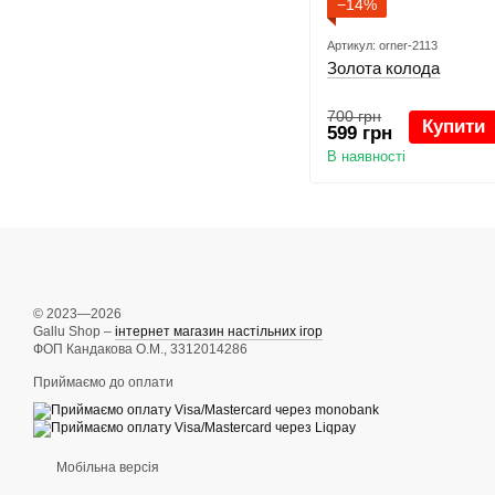
−14%
Артикул: orner-2113
Золота колода
700 грн
Купити
599 грн
В наявності
© 2023—2026
Gallu Shop –
інтернет магазин настільних ігор
ФОП Кандакова О.М., 3312014286
Приймаємо до оплати
Мобільна версія