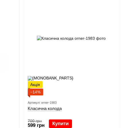
Акція
−14%
Артикул: orner-1983
Класична колода
700 грн
Купити
599 грн