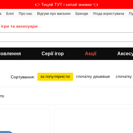
👉 Тицяй ТУТ і хапай знижки 👈
а
Блог
Про нас
Відгуки про магазин
Бренди
Угода користувача
Пу
 ігри та аксесуари
мовлення
Серії ігор
Акції
Аксес
за популярністю
спочатку дешевше
спочатку
Сортування: