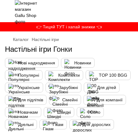
👉 Тицяй ТУТ і хапай знижки 👈
Каталог
Настільні ігри
Настільні ігри
Гонки
Нові надходження
Новинки
Популярні
Комплекти
TOP 100 BGG
Українське
Зарубіжні
Для дітей
Для підлітків
Сімейні
Для компанії
Новачкам
Швидкі
Соло
Дуельні
Гікам
Для дорослих