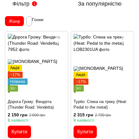
Фільтр
За популярністю
1
Гонки
Жанр
Акція
−17%
Акція
Новинка
−17%
Хіт
Хіт
Дорога Грому: Вендета
Турбо: Спека на треку (Heat:
(Thunder Road: Vendetta)
Pedal to the metal)
2 150 грн
2 315 грн
2 600 грн
2 790 грн
В наявності
В наявності
Купити
Купити