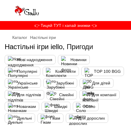
👉 Тицяй ТУТ і хапай знижки 👈
Каталог
Настільні ігри
Настільні ігри iello,
Пригоди
Нові надходження
Новинки
Популярні
Комплекти
TOP 100 BGG
Українське
Зарубіжні
Для дітей
Для підлітків
Сімейні
Для компанії
Новачкам
Швидкі
Соло
Дуельні
Гікам
Для дорослих