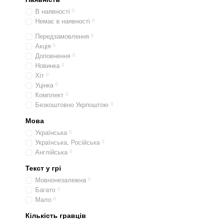
В наявності
0
Немає в наявності
0
Передзамовлення
0
Акція
0
Доповнення
0
Новинка
0
Хіт
0
Уцінка
0
Комплект
0
Безкоштовно Укрпоштою
0
Мова
Українська
0
Українська, Російська
0
Англійська
0
Текст у грі
Мовнонезалежна
0
Багато
0
Мало
0
Кількість гравців