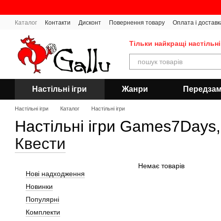
Перейти до основного контенту
Каталог
Контакти
Дисконт
Повернення товару
Оплата і доставк
Тільки найкращі настільні
Настільні ігри
Жанри
Передза
Настільні ігри
Каталог
Настільні ігри
Настільні ігри Games7Days,
Квести
Немає товарів
Нові надходження
Новинки
Популярні
Комплекти