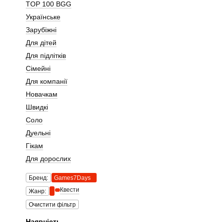
TOP 100 BGG
Українське
Зарубіжні
Для дітей
Для підлітків
Сімейні
Для компанії
Новачкам
Швидкі
Соло
Дуельні
Гікам
Для дорослих
Бренд:
Games7Days
Квести
Жанр:
Очистити фільтр
Наявність