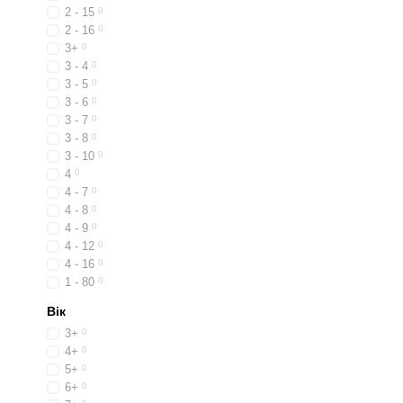
2 - 15
0
2 - 16
0
3+
0
3 - 4
0
3 - 5
0
3 - 6
0
3 - 7
0
3 - 8
0
3 - 10
0
4
0
4 - 7
0
4 - 8
0
4 - 9
0
4 - 12
0
4 - 16
0
1 - 80
0
Вік
3+
0
4+
0
5+
0
6+
0