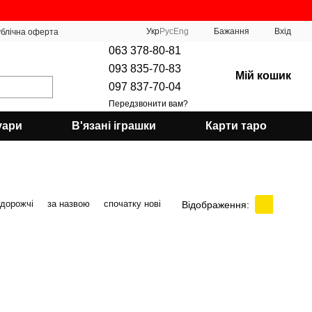
Укр
Рус
Eng
Бажання
Вхід
блічна оферта
063 378-80-81
093 835-70-83
Мій кошик
097 837-70-04
Передзвонити вам?
уари
В'язані іграшки
Карти таро
 дорожчі
за назвою
спочатку нові
Відображення: