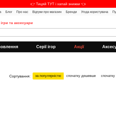
👉 Тицяй ТУТ і хапай знижки 👈
а
Блог
Про нас
Відгуки про магазин
Бренди
Угода користувача
Пу
 ігри та аксесуари
мовлення
Серії ігор
Акції
Аксес
за популярністю
спочатку дешевше
спочатку
Сортування: