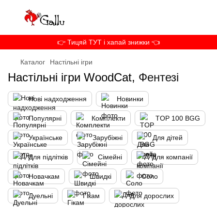
👉 Тицяй ТУТ і хапай знижки 👈
Каталог
Настільні ігри
Настільні ігри WoodCat,
Фентезі
Нові надходження
Новинки
Популярні
Комплекти
TOP 100 BGG
Українське
Зарубіжні
Для дітей
Для підлітків
Сімейні
Для компанії
Новачкам
Швидкі
Соло
Дуельні
Гікам
Для дорослих