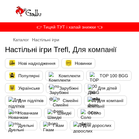
👉 Тицяй ТУТ і хапай знижки 👈
Каталог
Настільні ігри
Настільні ігри Trefl,
Для компанії
Нові надходження
Новинки
Популярні
Комплекти
TOP 100 BGG
Українське
Зарубіжні
Для дітей
Для підлітків
Сімейні
Для компанії
Новачкам
Швидкі
Соло
Дуельні
Гікам
Для дорослих