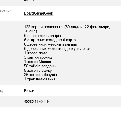
ейтинг
BoardGameGeek
122 картки полювання (80 людей, 22 фамільяри,
20 сил)
6 планшетів вампірів
6 стартових колод по 6 карток
6 дерев’яних жетонів вампірів
6 дерев’яних жетонів підрахунку очок
1 ігрове поле
3 картки троянд
1 жетон Місяця
50 тайлів завдань
5 жетонів замку
26 жетонів бонусів
1 трек полювання
уку
Китай
4820241790210