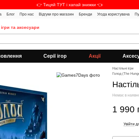
👉 Тицяй ТУТ і хапай знижки 👈
а
Блог
Про нас
Відгуки про магазин
Бренди
Угода користувача
Пу
 ігри та аксесуари
мовлення
Серії ігор
Акції
Аксес
Настільні ігри
Голод (The Hung
Настіл
Немає в наявн
1 990 
Увійти
дл
%