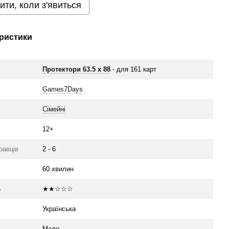
ити, коли з'явиться
ристики
Протектори 63.5 х 88
- для 161 карт
Games7Days
Сімейні
12+
гравців
2 - 6
60 хвилин
ь
★★☆☆☆
Українська
Мало