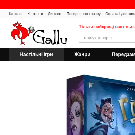
Перейти до основного контенту
Каталог
Контакти
Дисконт
Повернення товару
Оплата і доставк
Тільки найкращі настільні
Настільні ігри
Жанри
Передза