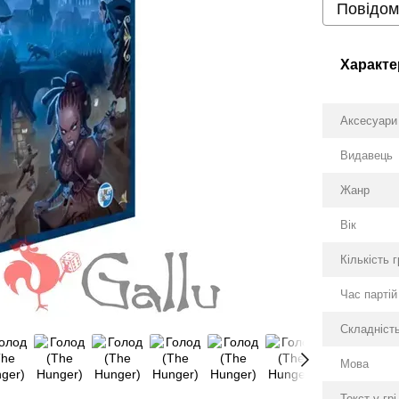
Повідом
Характе
Аксесуари
Видавець
Жанр
Вік
Кількість 
Час партій
Складніст
Мова
Текст у грі