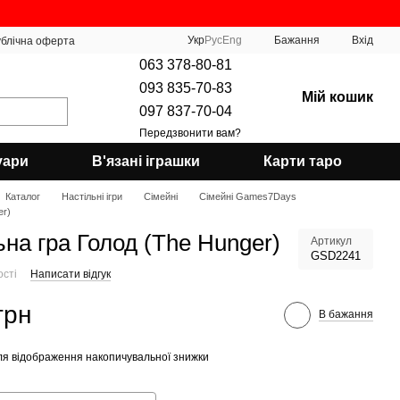
Укр
Рус
Eng
Бажання
Вхід
блічна оферта
063 378-80-81
093 835-70-83
Мій кошик
097 837-70-04
Передзвонити вам?
уари
В'язані іграшки
Карти таро
Каталог
Настільні ігри
Сімейні
Сімейні Games7Days
er)
ьна гра Голод (The Hunger)
Артикул
GSD2241
ості
Написати відгук
грн
В бажання
я відображення накопичувальної знижки