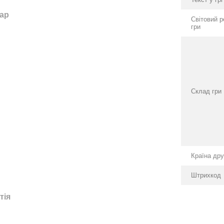
тар
Світовий р
гри
Склад гри
Країна др
Штрихкод
тія